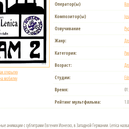
Оператор(ы)
Re
Композитор(ы)
Jos
Озвучивание
Ру
Жанр:
Дл
Категория:
Ри
Возраст:
Дл
как открытку
Студии:
Fil
 на мобилку
Время:
01:
Рейтинг мультфильма:
1.
е анимации с субтитрами Евгения Ионеско, в Западной Германии. Lenica назвал