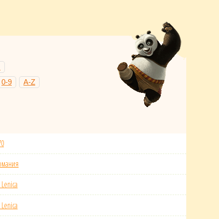
Н
0-9
A-Z
70
рмания
 Lenica
 Lenica