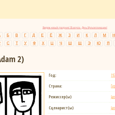
Введем новый праздник! 30 августа - День Мультипликации!
А
Б
В
Г
Д
Е
Ё
Ж
З
И
К
Л
М
Р
С
Т
У
Ф
Х
Ц
Ч
Ш
Щ
Э
Ю
Я
Adam 2)
Год:
19
Страна:
Ге
Режиссер(ы)
Jan
Сценарист(ы)
Jan