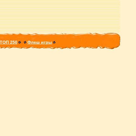
ТОП 250
Флеш игры