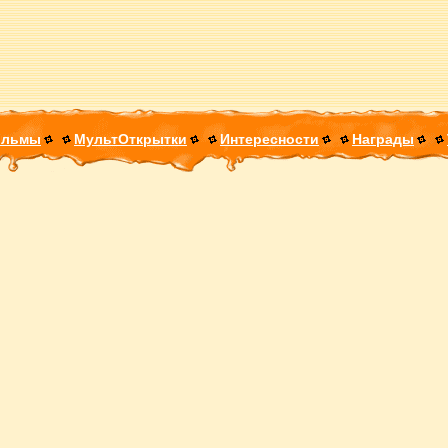
ильмы
МультОткрытки
Интересности
Награды