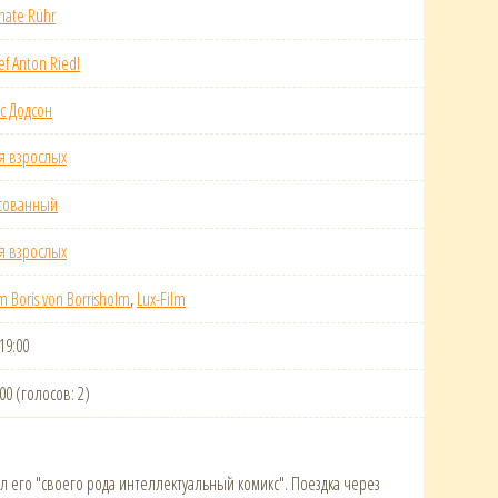
nate Rühr
ef Anton Riedl
сс Додсон
я взрослых
сованный
я взрослых
m Boris von Borrisholm
,
Lux-Film
19:00
000 (голосов: 2)
 его "своего рода интеллектуальный комикс". Поездка через