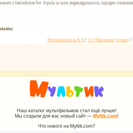
минания о библейском Рае; борьба за свою индивидуальность; пародия сталиниз
ильмы:
Веселая карусель N 16
/
3-2-1 Пингвины! (сериал)
/
Наш каталог мультфильмов стал ещё лучше!
Мы создали для вас новый сайт —
Myltik.com
!
Что нового на Myltik.com?