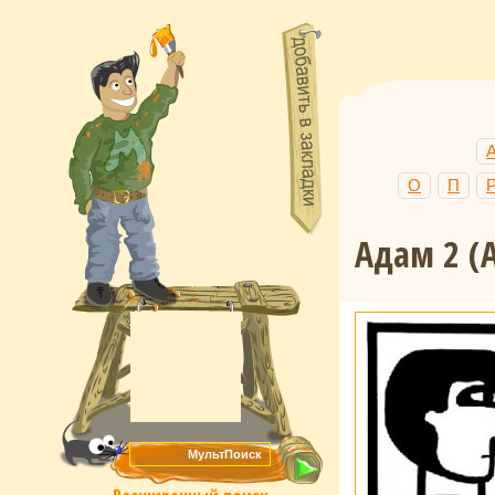
О
П
Адам 2
(