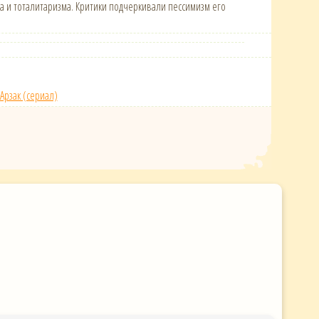
ма и тоталитаризма. Критики подчеркивали пессимизм его
Арзак (сериал)