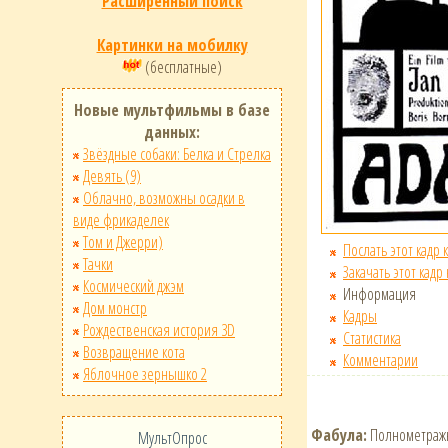
Расширенный поиск
Картинки на мобилку
(бесплатные)
Новые мультфильмы в базе
данных:
Звёздные собаки: Белка и Стрелка
Девять (9)
Облачно, возможны осадки в
виде фрикаделек
Том и Джерри)
Послать этот кадр 
Тачки
Закачать этот кадр
Космический джэм
Информация
Дом монстр
Кадры
Рождественская история 3D
Статистика
Возвращение кота
Комментарии
Яблочное зернышко 2
Фабула:
Полнометражны
МультОпрос