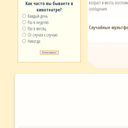
возраст и места, воспо
Как часто вы бываете в
сообщения.
кинотеатре?
Каждый день
Раз в неделю
Случайные мультф
Раз в месяц
От случая к случаю
Никогда