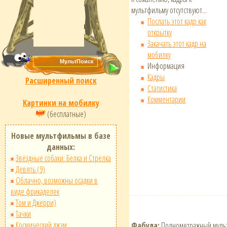
мультфильму отсутствуют...
Послать этот кадр как
открытку
Закачать этот кадр на
мобилку
Информация
Кадры
Расширенный поиск
Статистика
Комментарии
Картинки на мобилку
(бесплатные)
Новые мультфильмы в базе
данных:
Звёздные собаки: Белка и Стрелка
Девять (9)
Облачно, возможны осадки в
виде фрикаделек
Том и Джерри)
Тачки
Космический джэм
Фабула:
Полнометражный мультф