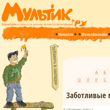
Новости
Мультфильмы
А
Б
О
П
Р
С
Заботливые
К сожалению, кадры к