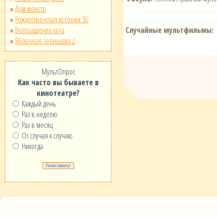
Дом монстр
Рождественская история 3D
Случайные мультфильмы:
Возвращение кота
Яблочное зернышко 2
МультОпрос
Как часто вы бываете в
кинотеатре?
Каждый день
Раз в неделю
Раз в месяц
От случая к случаю
Никогда