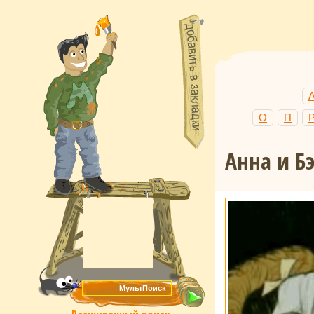
О
П
Анна и Б