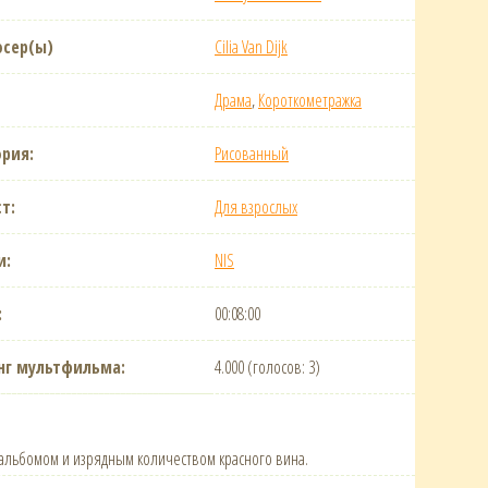
сер(ы)
Cilia Van Dijk
Драма
,
Короткометражка
ория:
Рисованный
т:
Для взрослых
и:
NIS
:
00:08:00
нг мультфильма:
4.000 (голосов: 3)
альбомом и изрядным количеством красного вина.