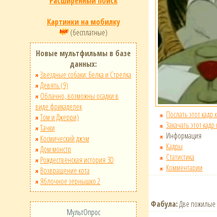
Расширенный поиск
Картинки на мобилку
(бесплатные)
Новые мультфильмы в базе
данных:
Звёздные собаки: Белка и Стрелка
Девять (9)
Облачно, возможны осадки в
виде фрикаделек
Послать этот кадр 
Том и Джерри)
Закачать этот кадр
Тачки
Информация
Космический джэм
Кадры
Дом монстр
Статистика
Рождественская история 3D
Комментарии
Возвращение кота
Яблочное зернышко 2
Фабула:
Две пожилые с
МультОпрос