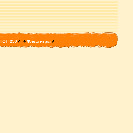
ТОП 250
Флеш игры