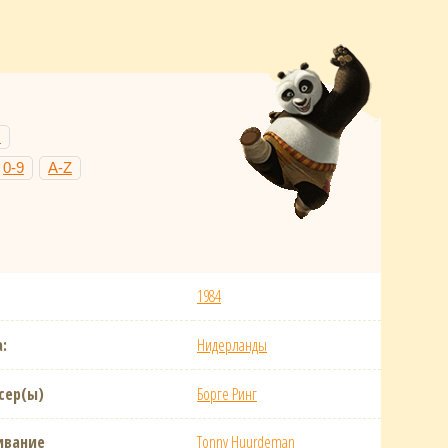
Н
0-9
A-Z
1984
:
Нидерланды
сер(ы)
Борге Ринг
ивание
Tonny Huurdeman