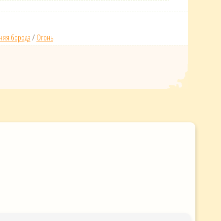
няя борода
/
Огонь