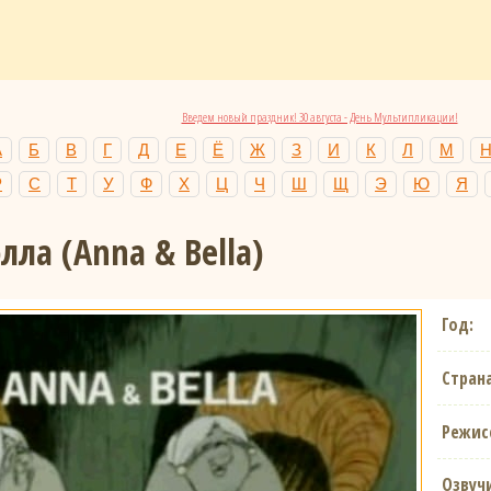
Введем новый праздник! 30 августа - День Мультипликации!
А
Б
В
Г
Д
Е
Ё
Ж
З
И
К
Л
М
Р
С
Т
У
Ф
Х
Ц
Ч
Ш
Щ
Э
Ю
Я
элла
(Anna & Bella)
Год:
Страна
Режис
Озвуч