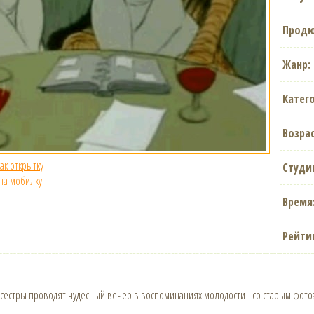
Продю
Жанр:
Катег
Возрас
как открытку
Студи
 на мобилку
Время
Рейти
естры проводят чудесный вечер в воспоминаниях молодости - со старым фото