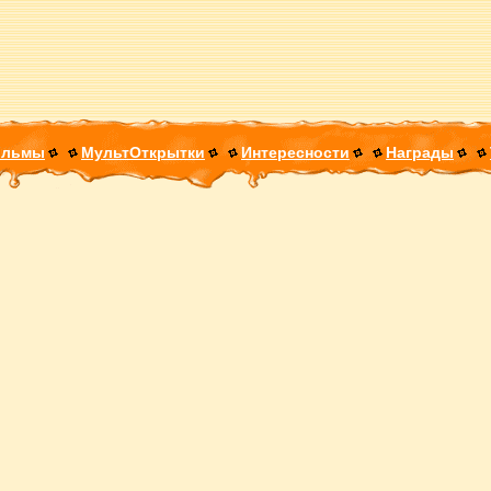
ильмы
МультОткрытки
Интересности
Награды