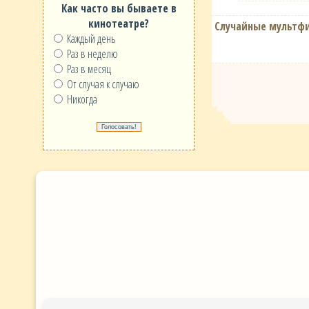
Как часто вы бываете в
кинотеатре?
Случайные мультф
Каждый день
Раз в неделю
Раз в месяц
От случая к случаю
Никогда