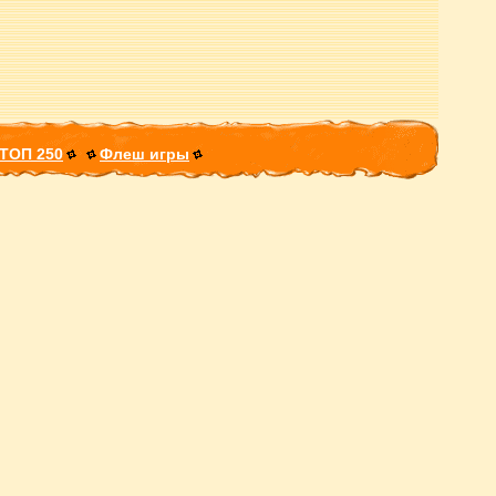
ТОП 250
Флеш игры