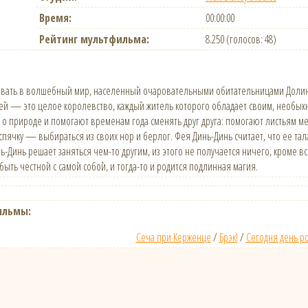
Время:
00:00:00
Рейтинг мультфильма:
8.250 (голосов: 48)
вать в волшебный мир, населенный очаровательными обитательницами Долины
й — это целое королевство, каждый житель которого обладает своим, необы
 о природе и помогают временам года сменять друг друга: помогают листьям м
ячку — выбираться из своих нор и берлог. Фея Динь-Динь считает, что ее тала
нь-Динь решает заняться чем-то другим, из этого не получается ничего, кроме
ыть честной с самой собой, и тогда-то и родится подлинная магия.
ильмы:
Сеча при Керженце
/
Брэк!
/
Сегодня день р