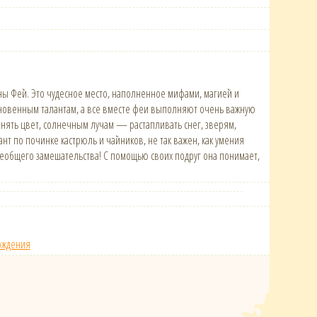
 Фей. Это чудесное место, наполненное мифами, магией и
кновенным талантам, а все вместе феи выполняют очень важную
енять цвет, солнечным лучам — растапливать снег, зверям,
нт по починке кастрюль и чайников, не так важен, как умения
 всеобщего замешательства! С помощью своих подруг она понимает,
ождения