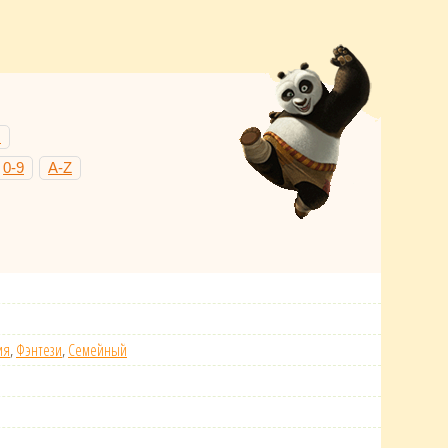
Н
0-9
A-Z
ия
,
Фэнтези
,
Семейный