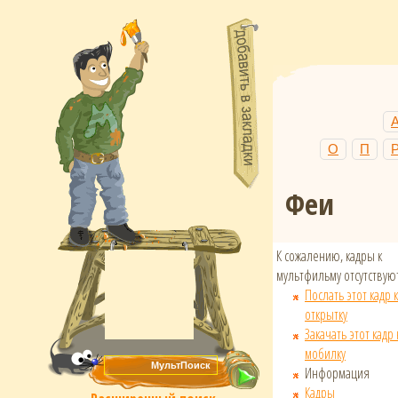
О
П
Феи
К сожалению, кадры к
мультфильму отсутствуют
Послать этот кадр к
открытку
Закачать этот кадр 
мобилку
Информация
Кадры