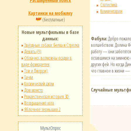
Расширенный поиск
Статистика
Комментарии
Картинки на мобилку
(бесплатные)
Новые мультфильмы в базе
Фабула:
Добро пожало
данных:
волшебством. Долина Фе
Звёздные собаки: Белка и Стрелка
работу — они заботятся
Девять (9)
оставшимся на зимнюю сп
Облачно, возможны осадки в
других фей. Но когда Ди
виде фрикаделек
что главное в жизни — б
Том и Джерри)
Тачки
Космический джэм
Случайные мультф
Дом монстр
Рождественская история 3D
Возвращение кота
Яблочное зернышко 2
МультОпрос