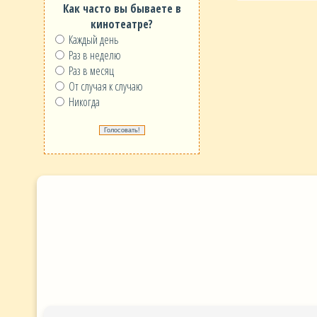
Как часто вы бываете в
кинотеатре?
Каждый день
Раз в неделю
Раз в месяц
От случая к случаю
Никогда