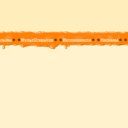
ильмы
МультОткрытки
Интересности
Награды