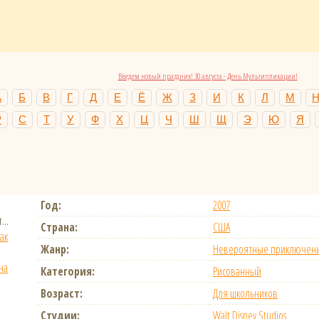
Введем новый праздник! 30 августа - День Мультипликации!
А
Б
В
Г
Д
Е
Ё
Ж
З
И
К
Л
М
Р
С
Т
У
Ф
Х
Ц
Ч
Ш
Щ
Э
Ю
Я
Год:
2007
...
Страна:
США
ак
Жанр:
Невероятные приключен
на
Категория:
Рисованный
Возраст:
Для школьников
Студии:
Walt Disney Studios