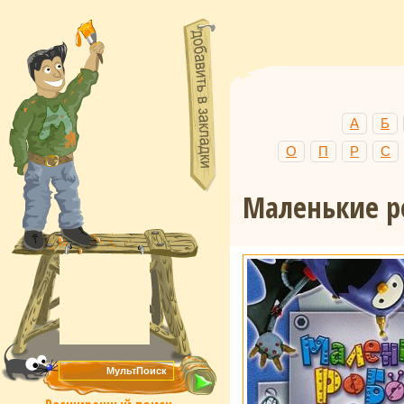
А
Б
О
П
Р
С
Маленькие 