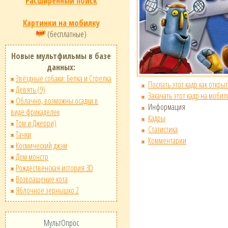
Расширенный поиск
Картинки на мобилку
(бесплатные)
Новые мультфильмы в базе
данных:
Звёздные собаки: Белка и Стрелка
Послать этот кадр как открыт
Девять (9)
Закачать этот кадр на мобил
Облачно, возможны осадки в
Информация
виде фрикаделек
Кадры
Том и Джерри)
Статистика
Тачки
Комментарии
Космический джэм
Дом монстр
Рождественская история 3D
Возвращение кота
Яблочное зернышко 2
МультОпрос