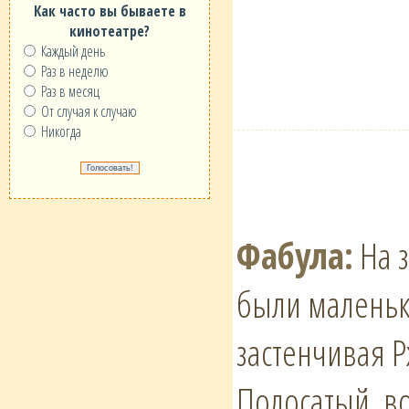
Как часто вы бываете в
кинотеатре?
Каждый день
Раз в неделю
Раз в месяц
От случая к случаю
Никогда
Фабула:
На з
были маленьк
застенчивая Р
Полосатый, в