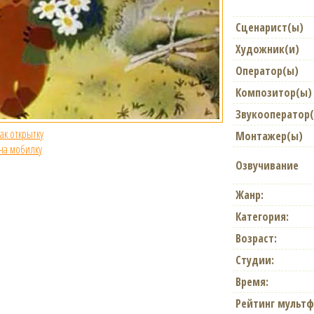
Сценарист(ы)
Художник(и)
Оператор(ы)
Композитор(ы)
Звукооператор
как открытку
Монтажер(ы)
 на мобилку
Озвучивание
Жанр:
Категория:
Возраст:
Студии:
Время:
Рейтинг мультф