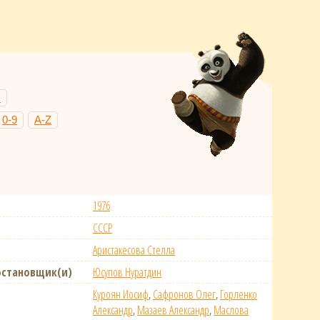
Н
0-9
A-Z
1976
СССР
Аристакесова Стелла
остановщик(и)
Юсупов Нуратдин
Куроян Иосиф
,
Сафронов Олег
,
Горленко
Александр
,
Мазаев Александр
,
Маслова