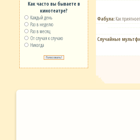
Как часто вы бываете в
кинотеатре?
Каждый день
Фабула:
Как приятноеп
Раз в неделю
Раз в месяц
От случая к случаю
Случайные мультф
Никогда