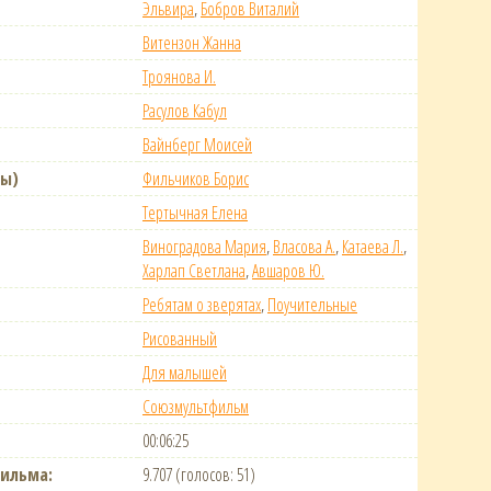
Эльвира
,
Бобров Виталий
Витензон Жанна
Троянова И.
Расулов Кабул
Вайнберг Моисей
(ы)
Фильчиков Борис
Тертычная Елена
Виноградова Мария
,
Власова А.
,
Катаева Л.
,
Харлап Светлана
,
Авшаров Ю.
Ребятам о зверятах
,
Поучительные
Рисованный
Для малышей
Союзмультфильм
00:06:25
ильма:
9.707 (голосов: 51)