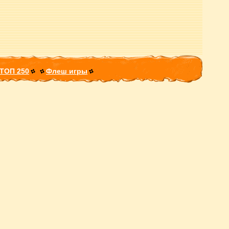
ТОП 250
Флеш игры