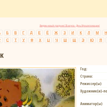
Введем новый праздник! 30 августа - День Мультипликации!
А
Б
В
Г
Д
Е
Ё
Ж
З
И
К
Л
М
Р
С
Т
У
Ф
Х
Ц
Ч
Ш
Щ
Э
Ю
Я
ак
Год:
Страна:
Режиссер(ы)
Художник(и)-п
Аниматор(ы)