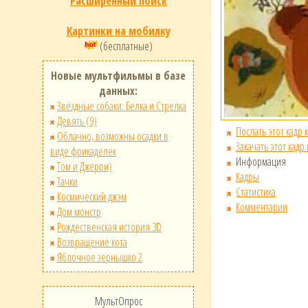
Расширенный поиск
Картинки на мобилку
(бесплатные)
Новые мультфильмы в базе
данных:
Звёздные собаки: Белка и Стрелка
Девять (9)
Послать этот кадр 
Облачно, возможны осадки в
Закачать этот кадр
виде фрикаделек
Информация
Том и Джерри)
Кадры
Тачки
Статистика
Космический джэм
Комментарии
Дом монстр
Рождественская история 3D
Возвращение кота
Яблочное зернышко 2
МультОпрос