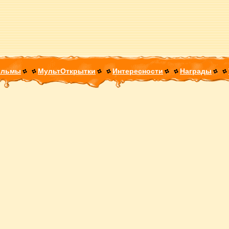
ильмы
МультОткрытки
Интересности
Награды