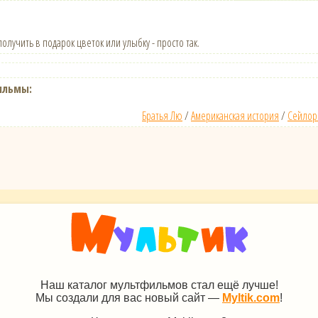
олучить в подарок цветок или улыбку - просто так.
ильмы:
Братья Лю
/
Американская история
/
Сейлор
Наш каталог мультфильмов стал ещё лучше!
Мы создали для вас новый сайт —
Myltik.com
!