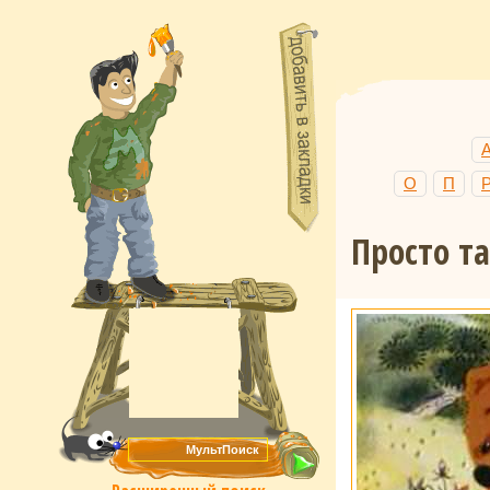
О
П
Просто т