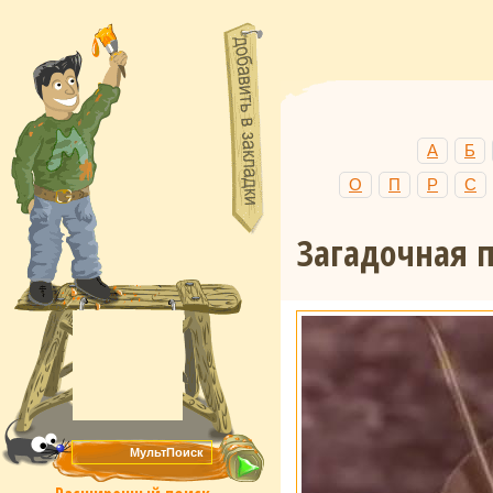
А
Б
О
П
Р
С
Загадочная 