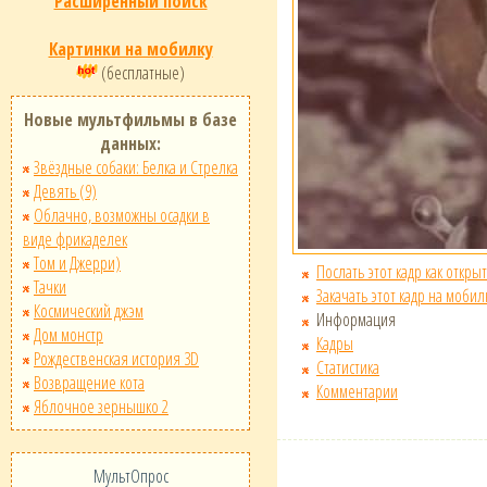
Расширенный поиск
Картинки на мобилку
(бесплатные)
Новые мультфильмы в базе
данных:
Звёздные собаки: Белка и Стрелка
Девять (9)
Облачно, возможны осадки в
виде фрикаделек
Том и Джерри)
Послать этот кадр как открыт
Тачки
Закачать этот кадр на мобил
Космический джэм
Информация
Дом монстр
Кадры
Рождественская история 3D
Статистика
Возвращение кота
Комментарии
Яблочное зернышко 2
МультОпрос