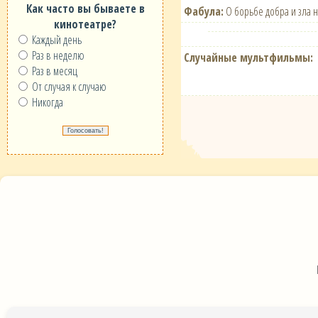
Как часто вы бываете в
Фабула:
О борьбе добра и зла 
кинотеатре?
Каждый день
Раз в неделю
Случайные мультфильмы:
Раз в месяц
От случая к случаю
Никогда