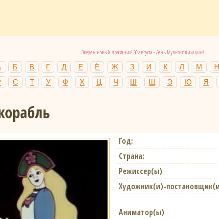
Введем новый праздник! 30 августа - День Мультипликации!
А
Б
В
Г
Д
Е
Ё
Ж
З
И
К
Л
М
Р
С
Т
У
Ф
Х
Ц
Ч
Ш
Щ
Э
Ю
Я
корабль
Год:
Страна:
Режиссер(ы)
Художник(и)-постановщик(и
Аниматор(ы)