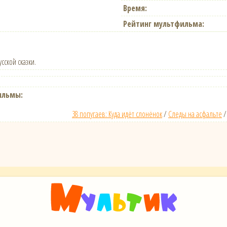
Время:
Рейтинг мультфильма:
сской сказки.
ильмы:
38 попугаев: Куда идёт слонёнок
/
Следы на асфальте