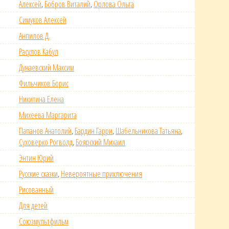
Алексей
,
Бобров Виталий
,
Орлова Ольга
Симуков Алексей
Анпилов Д.
Расулов Кабул
Дунаевский Максим
Фильчиков Борис
Никитина Елена
Михеева Маргарита
Папанов Анатолий
,
Бардин Гарри
,
Шабельникова Татьяна
,
Суховерко Рогволд
,
Боярский Михаил
Энтин Юрий
Русские сказки
,
Невероятные приключения
Рисованный
Для детей
Союзмультфильм