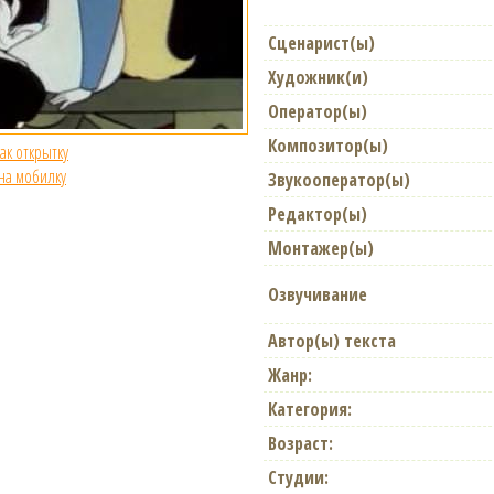
Сценарист(ы)
Художник(и)
Оператор(ы)
Композитор(ы)
как открытку
 на мобилку
Звукооператор(ы)
Редактор(ы)
Монтажер(ы)
Озвучивание
Автор(ы) текста
Жанр:
Категория:
Возраст:
Студии: