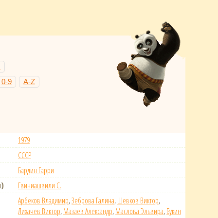
Н
0-9
A-Z
1979
СССР
Бардин Гарри
)
Гвиниашвили С.
Арбеков Владимир
,
Зеброва Галина
,
Шевков Виктор
,
Лихачев Виктор
,
Мазаев Александр
,
Маслова Эльвира
,
Букин