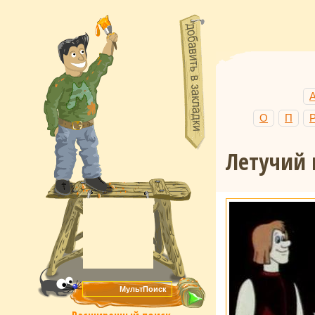
О
П
Летучий 