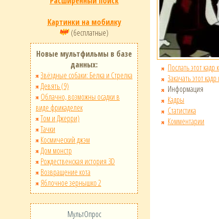
Расширенный поиск
Картинки на мобилку
(бесплатные)
Новые мультфильмы в базе
данных:
Послать этот кадр 
Звёздные собаки: Белка и Стрелка
Закачать этот кадр
Девять (9)
Информация
Облачно, возможны осадки в
Кадры
виде фрикаделек
Статистика
Том и Джерри)
Комментарии
Тачки
Космический джэм
Дом монстр
Рождественская история 3D
Возвращение кота
Яблочное зернышко 2
МультОпрос