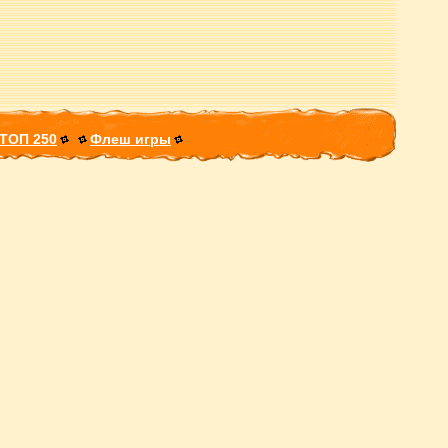
ТОП 250
Флеш игры