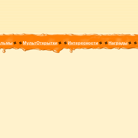
ильмы
МультОткрытки
Интересности
Награды