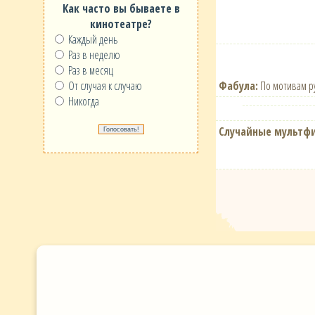
Как часто вы бываете в
кинотеатре?
Каждый день
Раз в неделю
Раз в месяц
Фабула:
По мотивам ру
От случая к случаю
Никогда
Случайные мультф