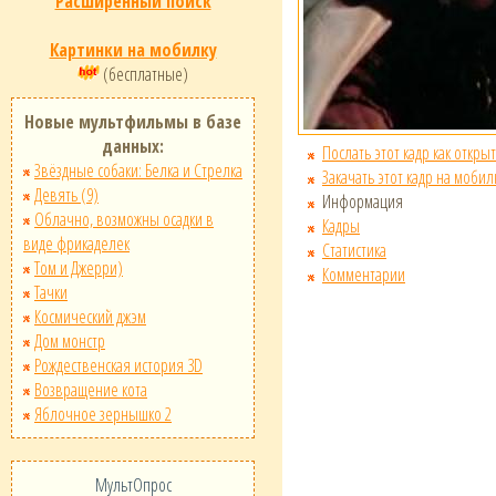
Расширенный поиск
Картинки на мобилку
(бесплатные)
Новые мультфильмы в базе
данных:
Послать этот кадр как открыт
Звёздные собаки: Белка и Стрелка
Закачать этот кадр на мобил
Девять (9)
Информация
Облачно, возможны осадки в
Кадры
виде фрикаделек
Статистика
Том и Джерри)
Комментарии
Тачки
Космический джэм
Дом монстр
Рождественская история 3D
Возвращение кота
Яблочное зернышко 2
МультОпрос