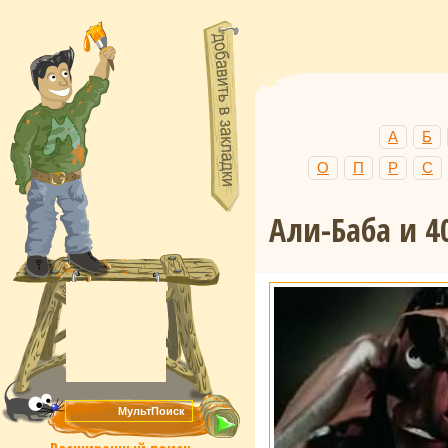
А
Б
О
П
Р
С
Али-Баба и 4