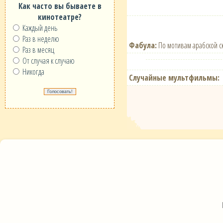
Как часто вы бываете в
кинотеатре?
Каждый день
Раз в неделю
Фабула:
По мотивам арабской ск
Раз в месяц
От случая к случаю
Никогда
Случайные мультфильмы: