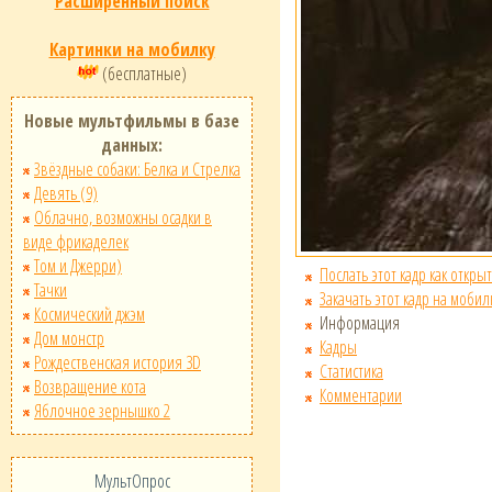
Расширенный поиск
Картинки на мобилку
(бесплатные)
Новые мультфильмы в базе
данных:
Звёздные собаки: Белка и Стрелка
Девять (9)
Облачно, возможны осадки в
виде фрикаделек
Том и Джерри)
Послать этот кадр как открыт
Тачки
Закачать этот кадр на мобил
Космический джэм
Информация
Дом монстр
Кадры
Рождественская история 3D
Статистика
Возвращение кота
Комментарии
Яблочное зернышко 2
МультОпрос