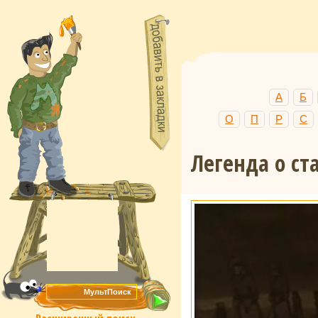
А
Б
О
П
Р
С
Легенда о ст