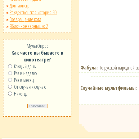
Дом монстр
Рождественская история 3D
Возвращение кота
Яблочное зернышко 2
МультОпрос
Как часто вы бываете в
кинотеатре?
Каждый день
Фабула:
По русской народной ск
Раз в неделю
Раз в месяц
От случая к случаю
Случайные мультфильмы:
Никогда