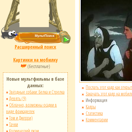
Расширенный поиск
Картинки на мобилку
(бесплатные)
Новые мультфильмы в базе
данных:
Послать этот кадр как открыт
Звёздные собаки: Белка и Стрелка
Закачать этот кадр на мобил
Девять (9)
Информация
Облачно, возможны осадки в
Кадры
виде фрикаделек
Статистика
Том и Джерри)
Комментарии
Тачки
Космический джэм