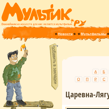
Новости
Мультфильмы
А
Б
О
П
Р
С
Царевна-Ляг