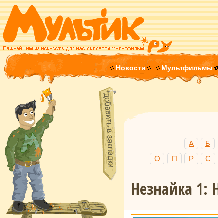
Новости
Мультфильмы
А
Б
О
П
Р
С
Незнайка 1: 