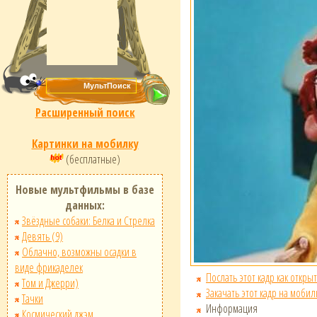
Расширенный поиск
Картинки на мобилку
(бесплатные)
Новые мультфильмы в базе
данных:
Звёздные собаки: Белка и Стрелка
Девять (9)
Облачно, возможны осадки в
виде фрикаделек
Послать этот кадр как открыт
Том и Джерри)
Закачать этот кадр на мобил
Тачки
Информация
Космический джэм