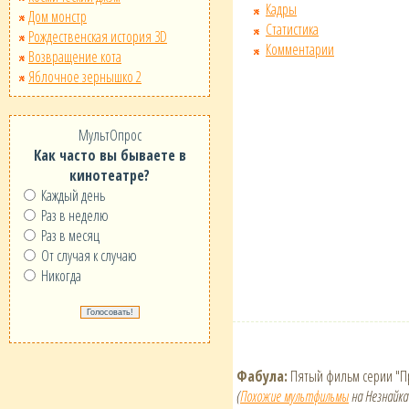
Кадры
Дом монстр
Статистика
Рождественская история 3D
Комментарии
Возвращение кота
Яблочное зернышко 2
МультОпрос
Как часто вы бываете в
кинотеатре?
Каждый день
Раз в неделю
Раз в месяц
От случая к случаю
Никогда
Фабула:
Пятый фильм серии "Пр
(
Похожие мультфильмы
на Незнайка 