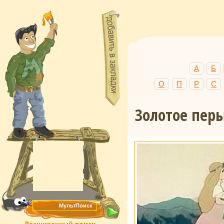
А
Б
О
П
Р
С
Золотое пер