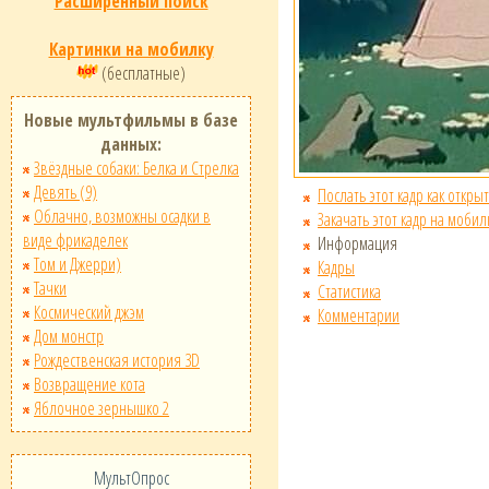
Расширенный поиск
Картинки на мобилку
(бесплатные)
Новые мультфильмы в базе
данных:
Звёздные собаки: Белка и Стрелка
Девять (9)
Послать этот кадр как открыт
Облачно, возможны осадки в
Закачать этот кадр на мобил
виде фрикаделек
Информация
Том и Джерри)
Кадры
Тачки
Статистика
Космический джэм
Комментарии
Дом монстр
Рождественская история 3D
Возвращение кота
Яблочное зернышко 2
МультОпрос