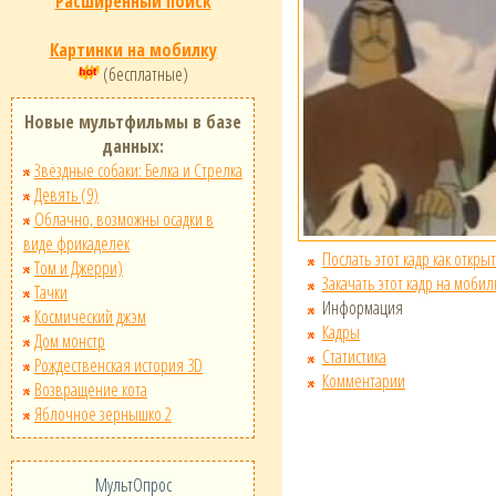
Расширенный поиск
Картинки на мобилку
(бесплатные)
Новые мультфильмы в базе
данных:
Звёздные собаки: Белка и Стрелка
Девять (9)
Облачно, возможны осадки в
виде фрикаделек
Послать этот кадр как открыт
Том и Джерри)
Закачать этот кадр на мобил
Тачки
Информация
Космический джэм
Кадры
Дом монстр
Статистика
Рождественская история 3D
Комментарии
Возвращение кота
Яблочное зернышко 2
МультОпрос