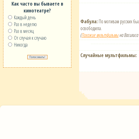
Как часто вы бываете в
кинотеатре?
Каждый день
Фабула:
По мотивам русских был
Раз в неделю
освободила.
Раз в месяц
(
Похожие мультфильмы
на Василиса
От случая к случаю
Никогда
Случайные мультфильмы: