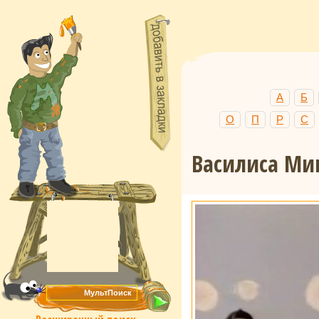
А
Б
О
П
Р
С
Василиса Ми