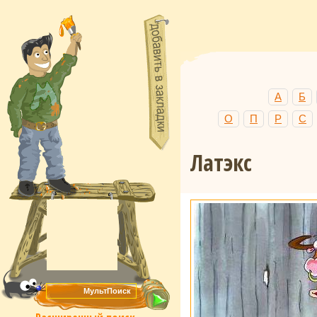
А
Б
О
П
Р
С
Латэкс