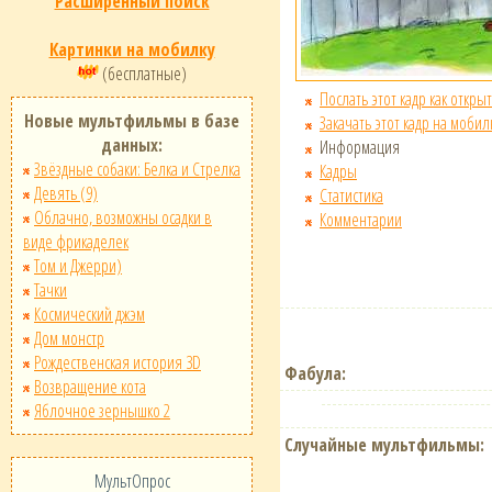
Расширенный поиск
Картинки на мобилку
(бесплатные)
Послать этот кадр как открыт
Новые мультфильмы в базе
Закачать этот кадр на мобил
данных:
Информация
Звёздные собаки: Белка и Стрелка
Кадры
Девять (9)
Статистика
Облачно, возможны осадки в
Комментарии
виде фрикаделек
Том и Джерри)
Тачки
Космический джэм
Дом монстр
Рождественская история 3D
Фабула:
Возвращение кота
Яблочное зернышко 2
Случайные мультфильмы:
МультОпрос