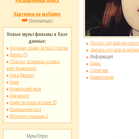
Расширенный поиск
Картинки на мобилку
(бесплатные)
Новые мультфильмы в базе
данных:
Послать этот кадр как открыт
Звёздные собаки: Белка и Стрелка
Закачать этот кадр на мобил
Девять (9)
Информация
Облачно, возможны осадки в
Кадры
виде фрикаделек
Статистика
Том и Джерри)
Комментарии
Тачки
Космический джэм
Дом монстр
Рождественская история 3D
Возвращение кота
Яблочное зернышко 2
МультОпрос