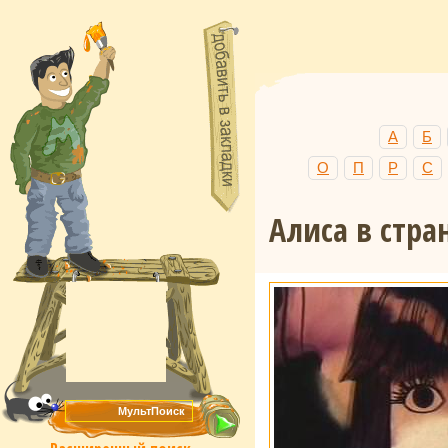
А
Б
О
П
Р
С
Алиса в стран