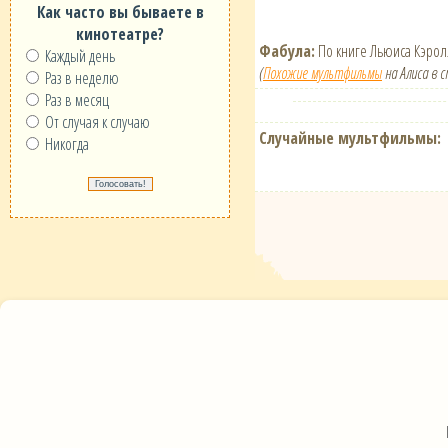
Как часто вы бываете в
кинотеатре?
Фабула:
По книге Льюиса Кэролл
Каждый день
(
Похожие мультфильмы
на Алиса в с
Раз в неделю
Раз в месяц
От случая к случаю
Случайные мультфильмы:
Никогда