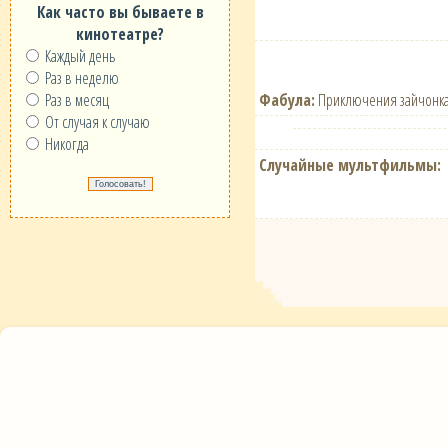
Как часто вы бываете в
кинотеатре?
Каждый день
Раз в неделю
Фабула:
Приключения зайчонка У
Раз в месяц
От случая к случаю
Никогда
Случайные мультфильмы: