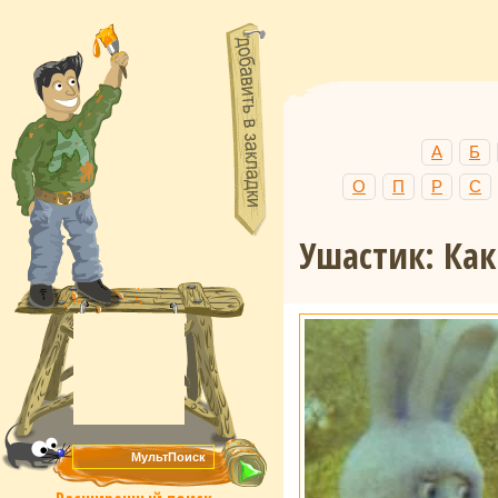
А
Б
О
П
Р
С
Ушастик: Как