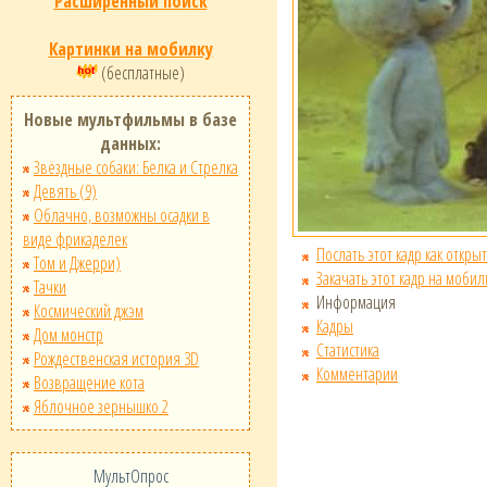
Расширенный поиск
Картинки на мобилку
(бесплатные)
Новые мультфильмы в базе
данных:
Звёздные собаки: Белка и Стрелка
Девять (9)
Облачно, возможны осадки в
виде фрикаделек
Послать этот кадр как открыт
Том и Джерри)
Закачать этот кадр на мобил
Тачки
Информация
Космический джэм
Кадры
Дом монстр
Статистика
Рождественская история 3D
Комментарии
Возвращение кота
Яблочное зернышко 2
МультОпрос