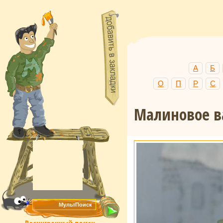
А
Б
О
П
Р
С
Малиновое в