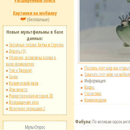
Расширенный поиск
Картинки на мобилку
(бесплатные)
Новые мультфильмы в базе
данных:
Звёздные собаки: Белка и Стрелка
Девять (9)
Облачно, возможны осадки в
виде фрикаделек
Послать этот кадр как открыт
Том и Джерри)
Закачать этот кадр на мобил
Тачки
Информация
Космический джэм
Кадры
Дом монстр
Статистика
Рождественская история 3D
Комментарии
Возвращение кота
Яблочное зернышко 2
Фабула:
По мотивам сказок англ
МультОпрос