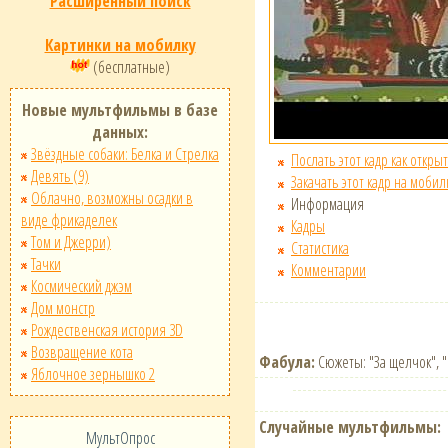
Расширенный поиск
Картинки на мобилку
(бесплатные)
Новые мультфильмы в базе
данных:
Звёздные собаки: Белка и Стрелка
Послать этот кадр как открыт
Девять (9)
Закачать этот кадр на мобил
Облачно, возможны осадки в
Информация
виде фрикаделек
Кадры
Том и Джерри)
Статистика
Тачки
Комментарии
Космический джэм
Дом монстр
Рождественская история 3D
Возвращение кота
Фабула:
Сюжеты: "За щелчок", "
Яблочное зернышко 2
Случайные мультфильмы:
МультОпрос