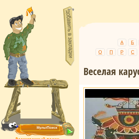
А
Б
О
П
Р
С
Веселая кару