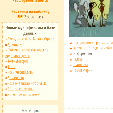
Расширенный поиск
Картинки на мобилку
(бесплатные)
Новые мультфильмы в базе
данных:
Звёздные собаки: Белка и Стрелка
Послать этот кадр как открыт
Девять (9)
Закачать этот кадр на мобил
Облачно, возможны осадки в
Информация
виде фрикаделек
Кадры
Том и Джерри)
Статистика
Тачки
Комментарии
Космический джэм
Дом монстр
Рождественская история 3D
Возвращение кота
Яблочное зернышко 2
МультОпрос