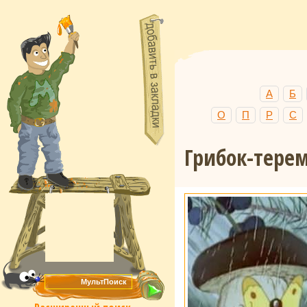
А
Б
О
П
Р
С
Грибок-тере