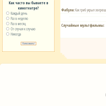
Как часто вы бываете в
кинотеатре?
Фабула:
Как гриб укрыл зверюше
Каждый день
Раз в неделю
Раз в месяц
Случайные мультфильмы:
От случая к случаю
Никогда