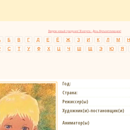
Введем новый праздник! 30 августа - День Мультипликации!
А
Б
В
Г
Д
Е
Ё
Ж
З
И
К
Л
М
Р
С
Т
У
Ф
Х
Ц
Ч
Ш
Щ
Э
Ю
Я
Год:
Страна:
Режиссер(ы)
Художник(и)-постановщик(и)
Аниматор(ы)