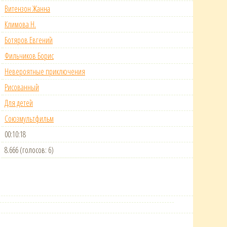
Витензон Жанна
Климова Н.
Ботяров Евгений
Фильчиков Борис
Невероятные приключения
Рисованный
Для детей
Союзмультфильм
00:10:18
8.666 (голосов: 6)