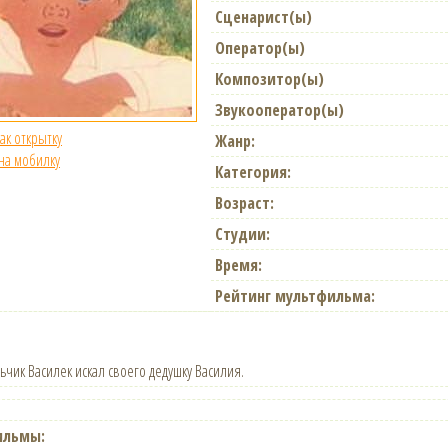
Сценарист(ы)
Оператор(ы)
Композитор(ы)
Звукооператор(ы)
как открытку
Жанр:
 на мобилку
Категория:
Возраст:
Студии:
Время:
Рейтинг мультфильма:
льчик Василек искал своего дедушку Василия.
ильмы: