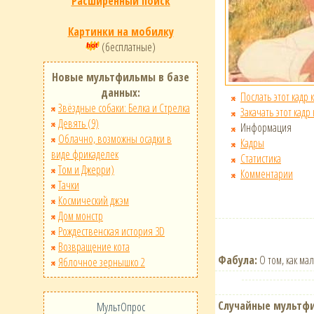
Расширенный поиск
Картинки на мобилку
(бесплатные)
Новые мультфильмы в базе
данных:
Послать этот кадр 
Звёздные собаки: Белка и Стрелка
Закачать этот кадр
Девять (9)
Информация
Облачно, возможны осадки в
Кадры
виде фрикаделек
Статистика
Том и Джерри)
Комментарии
Тачки
Космический джэм
Дом монстр
Рождественская история 3D
Возвращение кота
Фабула:
О том, как ма
Яблочное зернышко 2
Случайные мультф
МультОпрос