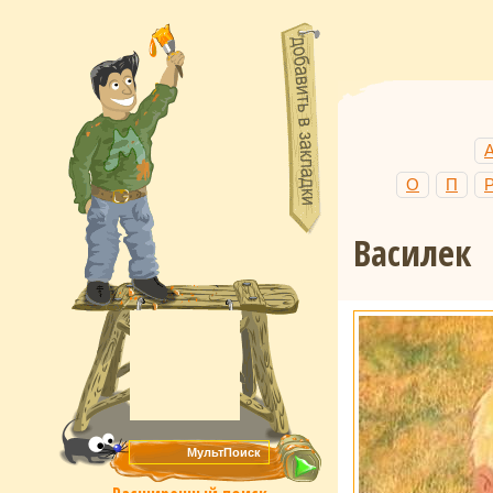
О
П
Василек