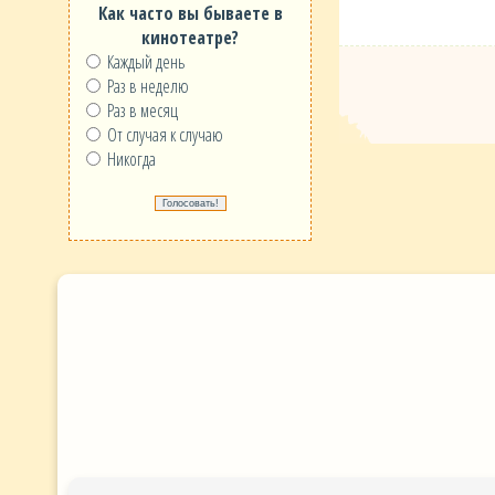
Как часто вы бываете в
кинотеатре?
Каждый день
Раз в неделю
Раз в месяц
От случая к случаю
Никогда