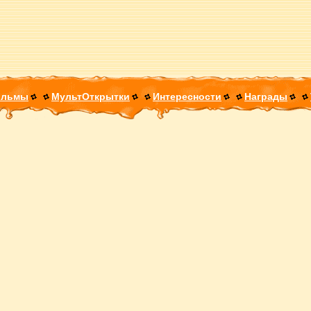
ильмы
МультОткрытки
Интересности
Награды