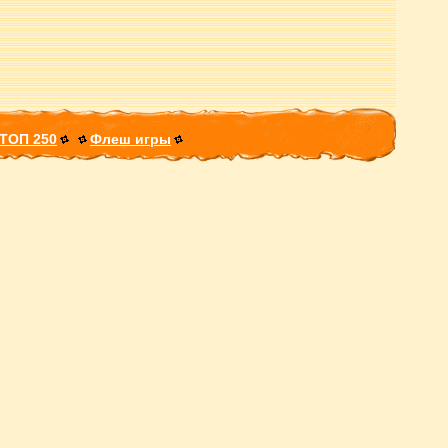
ТОП 250
Флеш игры