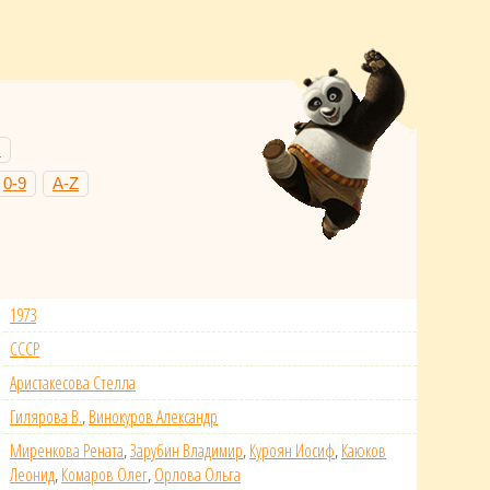
Н
0-9
A-Z
1973
СССР
Аристакесова Стелла
Гилярова В.
,
Винокуров Александр
Миренкова Рената
,
Зарубин Владимир
,
Куроян Иосиф
,
Каюков
Леонид
,
Комаров Олег
,
Орлова Ольга