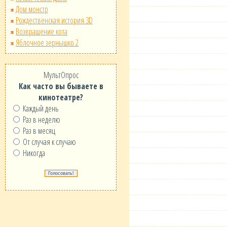
Дом монстр
Рождественская история 3D
Возвращение кота
Яблочное зернышко 2
МультОпрос
Как часто вы бываете в
кинотеатре?
Каждый день
Раз в неделю
Раз в месяц
От случая к случаю
Никогда