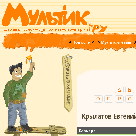
Новости
Мультфильмы
А
Б
О
П
Р
С
Крылатов Евгений
Карьера