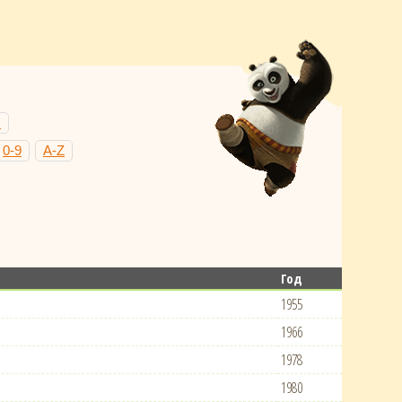
Н
0-9
A-Z
Год
1955
1966
1978
1980