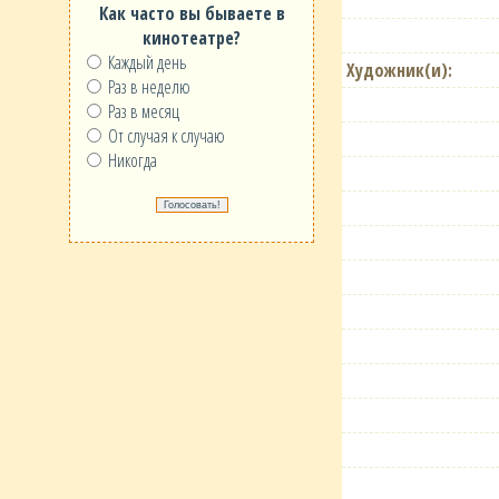
Как часто вы бываете в
кинотеатре?
Каждый день
Художник(и):
Раз в неделю
Раз в месяц
От случая к случаю
Никогда