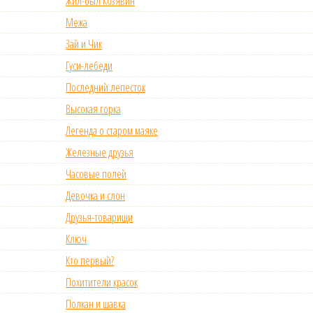
Жил-был Козявин
Межа
Зай и Чик
Гуси-лебеди
Последний лепесток
Высокая горка
Легенда о старом маяке
Железные друзья
Часовые полей
Девочка и слон
Друзья-товарищи
Ключ
Кто первый?
Похитители красок
Полкан и шавка