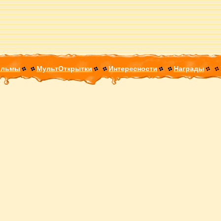
ильмы
МультОткрытки
Интересности
Награды