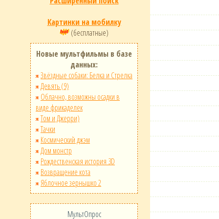
Расширенный поиск
Картинки на мобилку
(бесплатные)
Новые мультфильмы в базе
данных:
Звёздные собаки: Белка и Стрелка
Девять (9)
Облачно, возможны осадки в
виде фрикаделек
Том и Джерри)
Тачки
Космический джэм
Дом монстр
Рождественская история 3D
Возвращение кота
Яблочное зернышко 2
МультОпрос