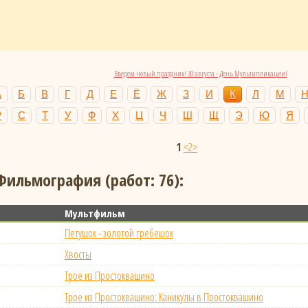
Введем новый праздник! 30 августа - День Мультипликации!
А
Б
В
Г
Д
Е
Ё
Ж
З
И
К
Л
М
Р
С
Т
У
Ф
Х
Ц
Ч
Ш
Щ
Э
Ю
Я
1
<2>
Фильмография (работ: 76):
Мультфильм
Петушок - золотой гребешок
Хвосты
Трое из Простоквашино
Трое из Простоквашино: Каникулы в Простоквашино