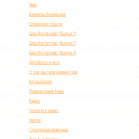
Умка
Каникулы Бонифация
Шпионские страсти
Баба Яга против! (Выпуск 1)
Баба Яга против! (Выпуск 2)
Баба Яга против! (Выпуск 3)
Дед Мороз и лето
О том, как гном покинул дом
Кот-рыболов
Приключения Хомы
Радуга
Человек в рамке
Наргис
Стеклянная гармоника