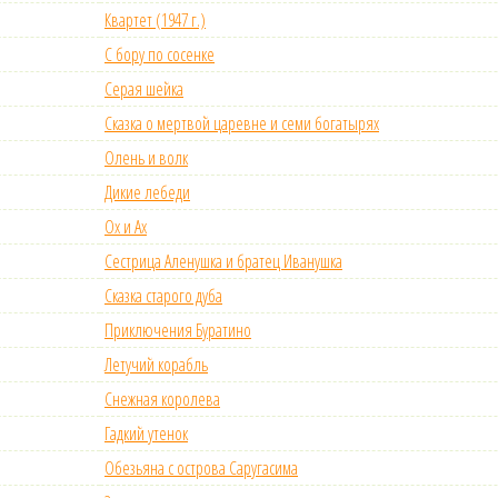
Квартет (1947 г.)
С бору по сосенке
Серая шейка
Сказка о мертвой царевне и семи богатырях
Олень и волк
Дикие лебеди
Ох и Ах
Сестрица Аленушка и братец Иванушка
Сказка старого дуба
Приключения Буратино
Летучий корабль
Снежная королева
Гадкий утенок
Обезьяна с острова Саругасима