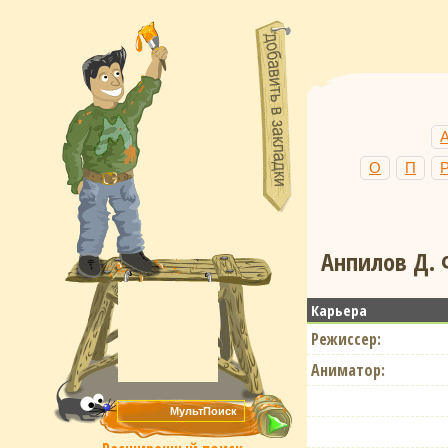
О
П
Анпилов Д. 
Карьера
Режиссер:
Аниматор: