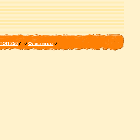
ТОП 250
Флеш игры