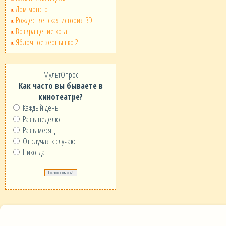
Дом монстр
Рождественская история 3D
Возвращение кота
Яблочное зернышко 2
МультОпрос
Как часто вы бываете в
кинотеатре?
Каждый день
Раз в неделю
Раз в месяц
От случая к случаю
Никогда