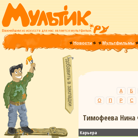
Новости
Мультфильмы
А
Б
О
П
Р
С
Тимофеева Нина 
Карьера