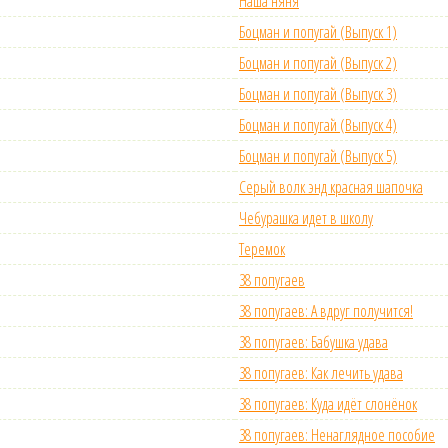
Наша няня
Боцман и попугай (Выпуск 1)
Боцман и попугай (Выпуск 2)
Боцман и попугай (Выпуск 3)
Боцман и попугай (Выпуск 4)
Боцман и попугай (Выпуск 5)
Серый волк энд красная шапочка
Чебурашка идет в школу
Теремок
38 попугаев
38 попугаев: А вдруг получится!
38 попугаев: Бабушка удава
38 попугаев: Как лечить удава
38 попугаев: Куда идёт слонёнок
38 попугаев: Ненаглядное пособие