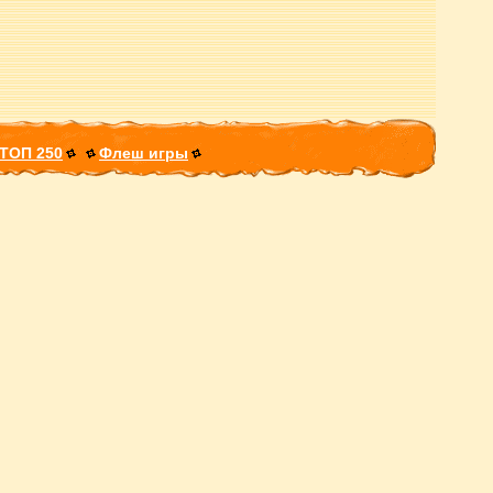
ТОП 250
Флеш игры