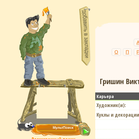
О
П
Гришин Викт
Карьера
Художник(и):
Куклы и декорации