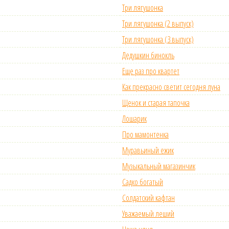
Три лягушонка
Три лягушонка (2 выпуск)
Три лягушонка (3 выпуск)
Дедушкин бинокль
Еще раз про квартет
Как прекрасно светит сегодня луна
Щенок и старая тапочка
Лошарик
Про мамонтенка
Муравьиный ежик
Музыкальный магазинчик
Садко богатый
Солдатский кафтан
Уважаемый леший