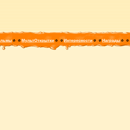
ильмы
МультОткрытки
Интересности
Награды