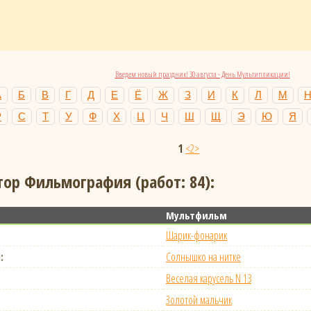
Введем новый праздник! 30 августа - День Мультипликации!
А
Б
В
Г
Д
Е
Ё
Ж
З
И
К
Л
М
Р
С
Т
У
Ф
Х
Ц
Ч
Ш
Щ
Э
Ю
Я
1
<2>
ор Фильмография (работ: 84):
Мультфильм
Шарик-фонарик
:
Солнышко на нитке
Веселая карусель N 13
Золотой мальчик