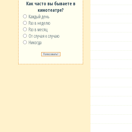
Как часто вы бываете в
кинотеатре?
Каждый день
Раз в неделю
Раз в месяц
От случая к случаю
Никогда