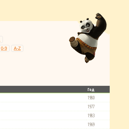
Н
0-9
A-Z
Год
1980
1977
1983
1969