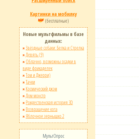
Расширенный поиск
Картинки на мобилку
(бесплатные)
Новые мультфильмы в базе
данных:
Звёздные собаки: Белка и Стрелка
Девять (9)
Облачно, возможны осадки в
виде фрикаделек
Том и Джерри)
Тачки
Космический джэм
Дом монстр
Рождественская история 3D
Возвращение кота
Яблочное зернышко 2
МультОпрос