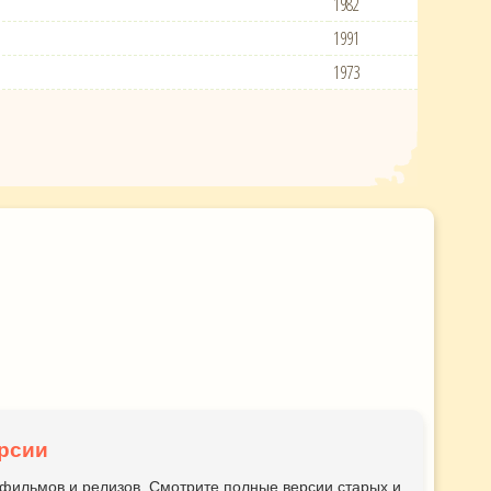
1982
1991
1973
рсии
ьтфильмов и релизов. Смотрите полные версии старых и