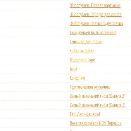
38 попугаев: Привет мартышке
38 попугаев: Зарядка для хвоста
38 попугаев: Завтра будет завтра
Ёжик должен быть колючим?
Считалка для троих
Зайка-зазнайка
Федорино горе
Брак
Конфликт
Приключения огуречика
Самый маленький гном (Выпуск 2)
Самый маленький гном (Выпуск 3)
Тяп, Ляп - маляры!
Веселая карусель N 29: Теремок