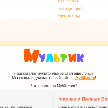
Каша из топора
Ловушка для Бамбра
Митя и микробус
Наш каталог мультфильмов стал ещё лучше!
Мы создали для вас новый сайт —
Myltik.com
!
Что нового на Myltik.com?
Новинки и Полные Ве
голос вашим любимым
Будьте в курсе всех новых мул