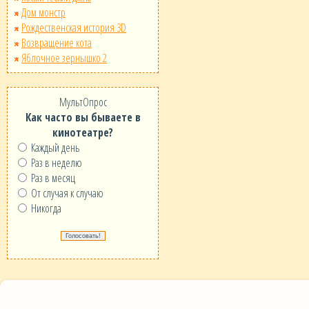
Дом монстр
Рождественская история 3D
Возвращение кота
Яблочное зернышко 2
МультОпрос
Как часто вы бываете в
кинотеатре?
Каждый день
Раз в неделю
Раз в месяц
От случая к случаю
Никогда