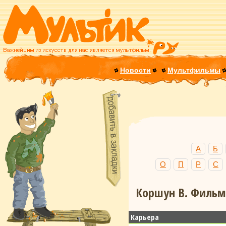
Новости
Мультфильмы
А
Б
О
П
Р
С
Коршун В. Фильмо
Карьера