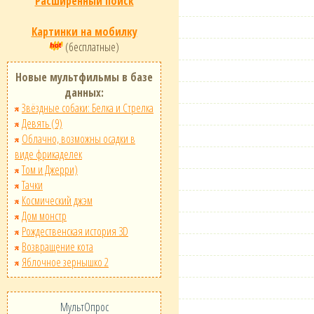
Расширенный поиск
Картинки на мобилку
(бесплатные)
Новые мультфильмы в базе
данных:
Звёздные собаки: Белка и Стрелка
Девять (9)
Облачно, возможны осадки в
виде фрикаделек
Том и Джерри)
Тачки
Космический джэм
Дом монстр
Рождественская история 3D
Возвращение кота
Яблочное зернышко 2
МультОпрос