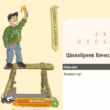
А
Б
О
П
Р
С
Шилобреев Вячес
Карьера
Аниматор: