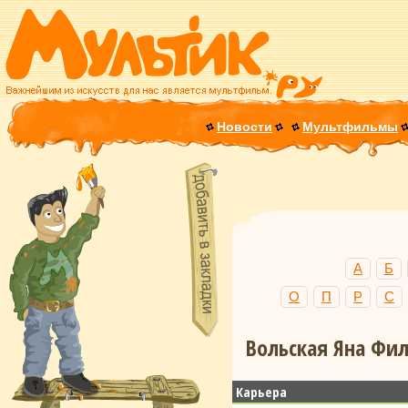
Новости
Мультфильмы
А
Б
О
П
Р
С
Вольская Яна Фил
Карьера