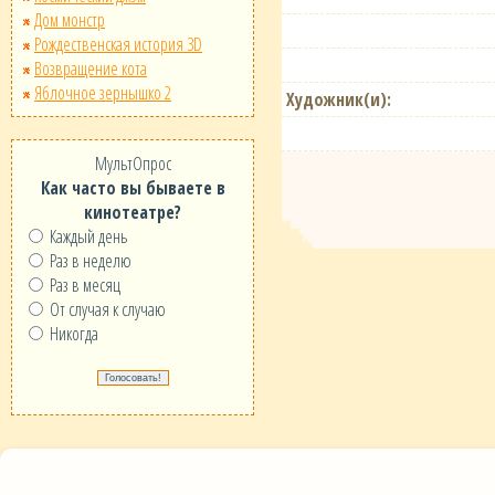
Дом монстр
Рождественская история 3D
Возвращение кота
Яблочное зернышко 2
Художник(и):
МультОпрос
Как часто вы бываете в
кинотеатре?
Каждый день
Раз в неделю
Раз в месяц
От случая к случаю
Никогда