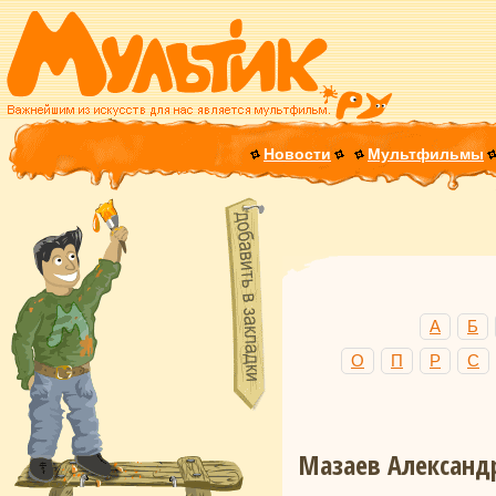
Новости
Мультфильмы
А
Б
О
П
Р
С
Мазаев Александр