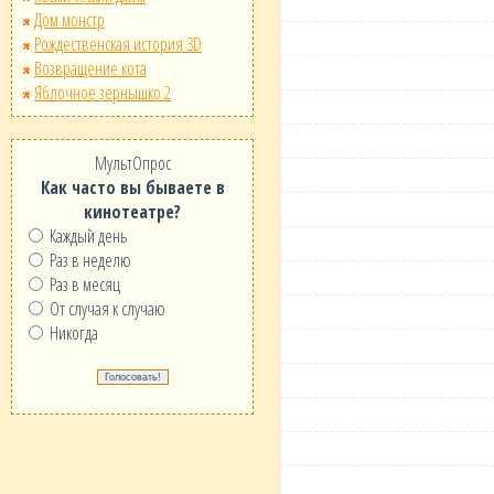
Дом монстр
Рождественская история 3D
Возвращение кота
Яблочное зернышко 2
МультОпрос
Как часто вы бываете в
кинотеатре?
Каждый день
Раз в неделю
Раз в месяц
От случая к случаю
Никогда