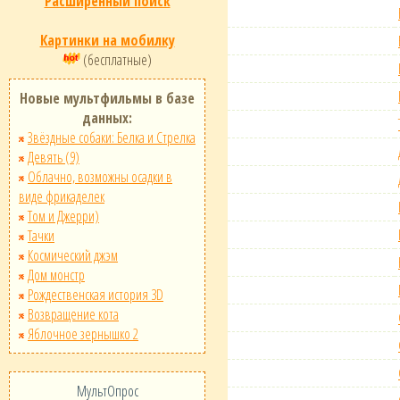
Расширенный поиск
Картинки на мобилку
(бесплатные)
Новые мультфильмы в базе
данных:
Звёздные собаки: Белка и Стрелка
Девять (9)
Облачно, возможны осадки в
виде фрикаделек
Том и Джерри)
Тачки
Космический джэм
Дом монстр
Рождественская история 3D
Возвращение кота
Яблочное зернышко 2
МультОпрос