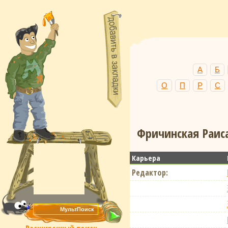
А
Б
О
П
Р
С
Фричинская Раиса
Карьера
Редактор: