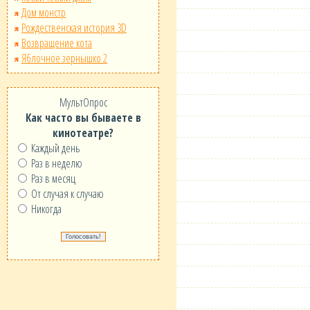
Дом монстр
Рождественская история 3D
Возвращение кота
Яблочное зернышко 2
МультОпрос
Как часто вы бываете в
кинотеатре?
Каждый день
Раз в неделю
Раз в месяц
От случая к случаю
Никогда