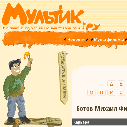
Новости
Мультфильмы
А
Б
О
П
Р
С
Ботов Михаил Фил
Карьера