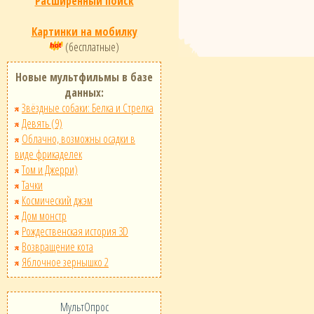
Расширенный поиск
Картинки на мобилку
(бесплатные)
Новые мультфильмы в базе
данных:
Звёздные собаки: Белка и Стрелка
Девять (9)
Облачно, возможны осадки в
виде фрикаделек
Том и Джерри)
Тачки
Космический джэм
Дом монстр
Рождественская история 3D
Возвращение кота
Яблочное зернышко 2
МультОпрос