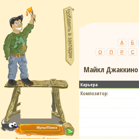
А
Б
О
П
Р
С
Майкл Джаккино 
Карьера
Композитор: