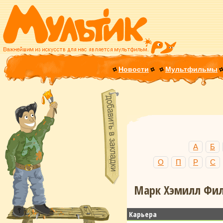
Новости
Мультфильмы
А
Б
О
П
Р
С
Марк Хэмилл Фил
Карьера