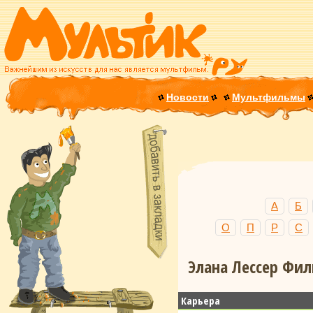
Новости
Мультфильмы
А
Б
О
П
Р
С
Элана Лессер Фил
Карьера