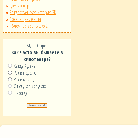
Дом монстр
Рождественская история 3D
Возвращение кота
Яблочное зернышко 2
МультОпрос
Как часто вы бываете в
кинотеатре?
Каждый день
Раз в неделю
Раз в месяц
От случая к случаю
Никогда