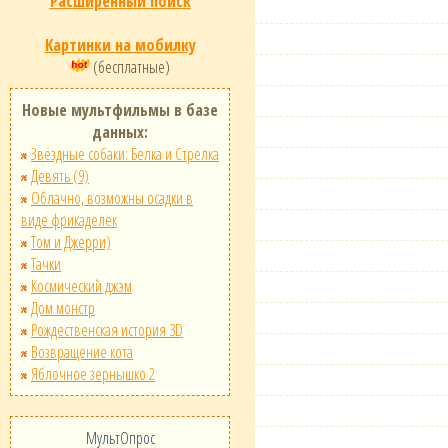
Расширенный поиск
Картинки на мобилку
(бесплатные)
Новые мультфильмы в базе
данных:
Звёздные собаки: Белка и Стрелка
Девять (9)
Облачно, возможны осадки в
виде фрикаделек
Том и Джерри)
Тачки
Космический джэм
Дом монстр
Рождественская история 3D
Возвращение кота
Яблочное зернышко 2
МультОпрос