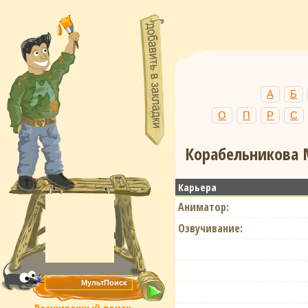
А
Б
О
П
Р
С
Корабельникова 
Карьера
Аниматор:
Озвучивание: