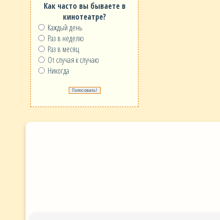
Как часто вы бываете в
кинотеатре?
Каждый день
Раз в неделю
Раз в месяц
От случая к случаю
Никогда