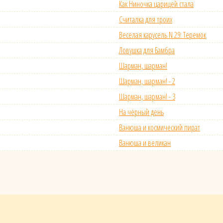
Как Ниночка царицей стала
Считалка для троих
Веселая карусель N 29: Теремок
Ловушка для Бамбра
Шарман, шарман!
Шарман, шарман! - 2
Шарман, шарман! - 3
На чёрный день
Ванюша и космический пират
Ванюша и великан