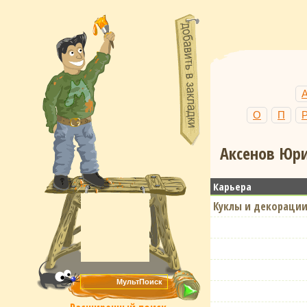
О
П
Аксенов Юри
Карьера
Куклы и декорации