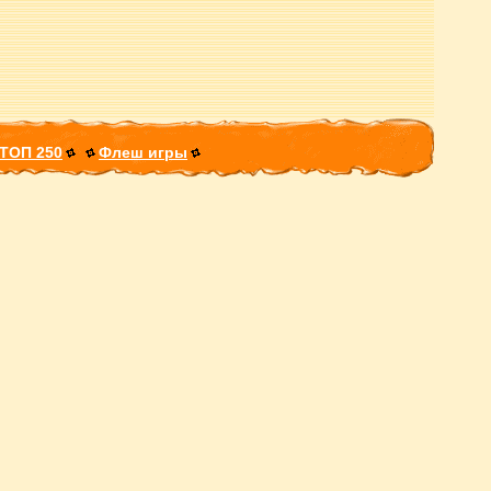
ТОП 250
Флеш игры