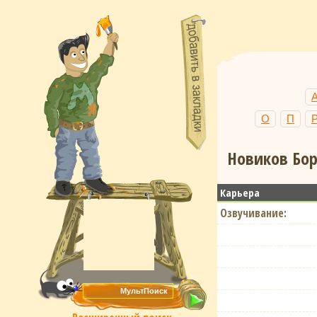
О
П
Новиков Бор
Карьера
Озвучивание: