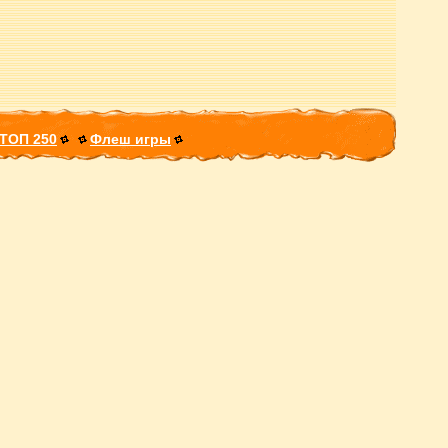
ТОП 250
Флеш игры