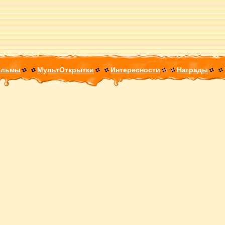
ильмы
МультОткрытки
Интересности
Награды