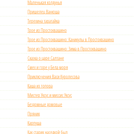
Маленькая колдунья
Пришелец Ванюша
Терехина таратайка
Трое из Простоквашино
Трое из Простоквашино: Каникулы в Простоквашино
Трое из Простоквашино: Зима в Простоквашино
Сказка о царе Салтане
Смех и горе у Бела моря
Приключения Васи Куролесова
Каша из топора
Мистер Уксус и миссис Уксус
Бездомные домовые
Пряник
Карпуша
Как старик наседкой был