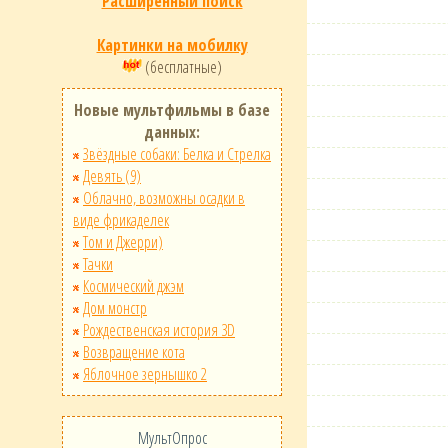
Расширенный поиск
Картинки на мобилку
(бесплатные)
Новые мультфильмы в базе
данных:
Звёздные собаки: Белка и Стрелка
Девять (9)
Облачно, возможны осадки в
виде фрикаделек
Том и Джерри)
Тачки
Космический джэм
Дом монстр
Рождественская история 3D
Возвращение кота
Яблочное зернышко 2
МультОпрос