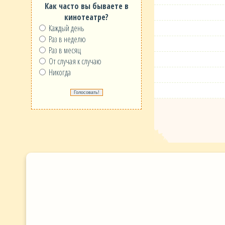
Как часто вы бываете в
кинотеатре?
Каждый день
Раз в неделю
Раз в месяц
От случая к случаю
Никогда