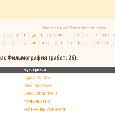
Введем новый праздник! 30 августа - День Мультипликации!
А
Б
В
Г
Д
Е
Ё
Ж
З
И
К
Л
М
Р
С
Т
У
Ф
Х
Ц
Ч
Ш
Щ
Э
Ю
Я
ис Фильмография (работ: 26):
Мультфильм
Дедушкин бинокль
Доверчивый дракон
Щенок и старая тапочка
Муравьиный ежик
Чертенок с пушистым хвостом