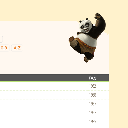
Н
0-9
A-Z
Год
1982
1988
1987
1993
1985