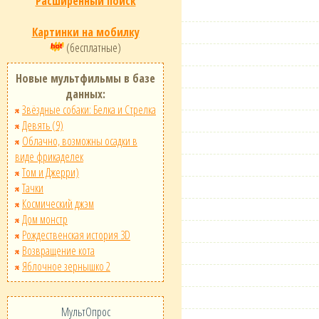
Расширенный поиск
Картинки на мобилку
(бесплатные)
Новые мультфильмы в базе
данных:
Звёздные собаки: Белка и Стрелка
Девять (9)
Облачно, возможны осадки в
виде фрикаделек
Том и Джерри)
Тачки
Космический джэм
Дом монстр
Рождественская история 3D
Возвращение кота
Яблочное зернышко 2
МультОпрос