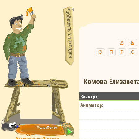
А
Б
О
П
Р
С
Комова Елизавета
Карьера
Аниматор: