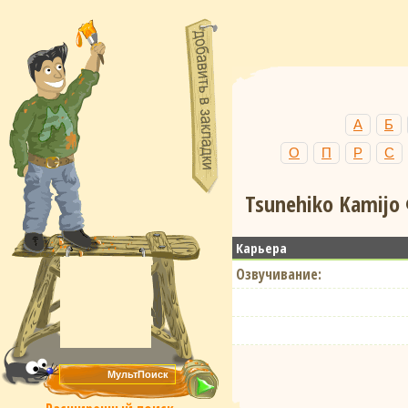
А
Б
О
П
Р
С
Tsunehiko Kamijo
Карьера
Озвучивание: