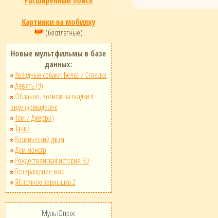
Расширенный поиск
Картинки на мобилку
(бесплатные)
Новые мультфильмы в базе
данных:
Звёздные собаки: Белка и Стрелка
Девять (9)
Облачно, возможны осадки в
виде фрикаделек
Том и Джерри)
Тачки
Космический джэм
Дом монстр
Рождественская история 3D
Возвращение кота
Яблочное зернышко 2
МультОпрос