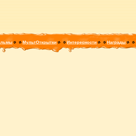
ильмы
МультОткрытки
Интересности
Награды