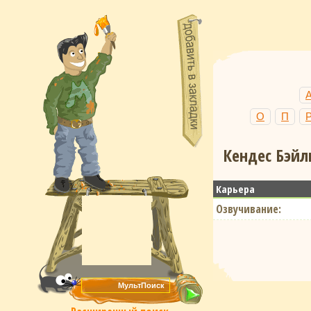
О
П
Кендес Бэйл
Карьера
Озвучивание: