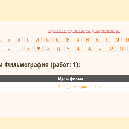
Введем новый праздник! 30 августа - День Мультипликации!
А
Б
В
Г
Д
Е
Ё
Ж
З
И
К
Л
М
Р
С
Т
У
Ф
Х
Ц
Ч
Ш
Щ
Э
Ю
Я
и Фильмография (работ: 1):
Мультфильм
Робоцып: Звездные войны