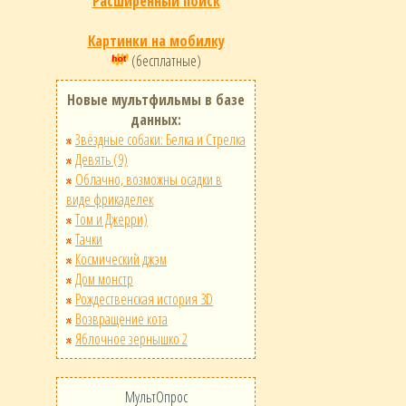
Расширенный поиск
Картинки на мобилку
(бесплатные)
Новые мультфильмы в базе
данных:
Звёздные собаки: Белка и Стрелка
Девять (9)
Облачно, возможны осадки в
виде фрикаделек
Том и Джерри)
Тачки
Космический джэм
Дом монстр
Рождественская история 3D
Возвращение кота
Яблочное зернышко 2
МультОпрос