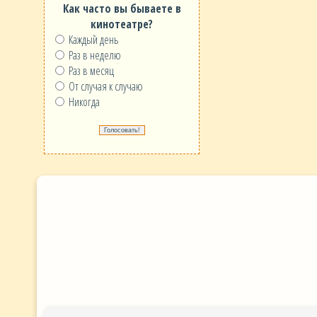
Как часто вы бываете в
кинотеатре?
Каждый день
Раз в неделю
Раз в месяц
От случая к случаю
Никогда