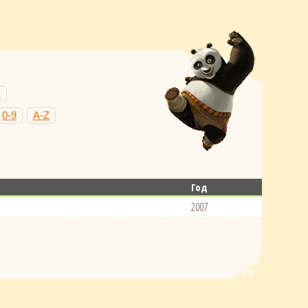
Н
0-9
A-Z
Год
2007