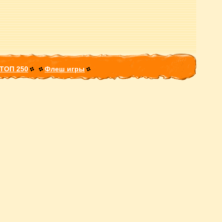
ТОП 250
Флеш игры