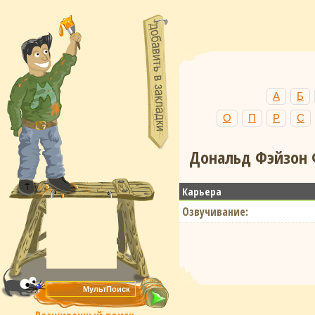
А
Б
О
П
Р
С
Дональд Фэйзон 
Карьера
Озвучивание: