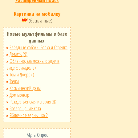
Расширенный поиск
Картинки на мобилку
(бесплатные)
Новые мультфильмы в базе
данных:
Звёздные собаки: Белка и Стрелка
Девять (9)
Облачно, возможны осадки в
виде фрикаделек
Том и Джерри)
Тачки
Космический джэм
Дом монстр
Рождественская история 3D
Возвращение кота
Яблочное зернышко 2
МультОпрос