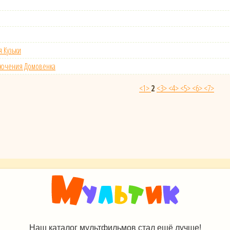
 Кузьки
лючения Домовенка
<1>
2
<3>
<4>
<5>
<6>
<7>
Наш каталог мультфильмов стал ещё лучше!