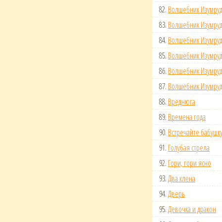
82.
Волшебник Изумруд
83.
Волшебник Изумруд
84.
Волшебник Изумруд
85.
Волшебник Изумруд
86.
Волшебник Изумруд
87.
Волшебник Изумруд
88.
Вреднюга
89.
Времена года
90.
Встречайте бабушк
91.
Голубая стрела
92.
Гори, гори ясно
93.
Два клена
94.
Дверь
95.
Девочка и дракон