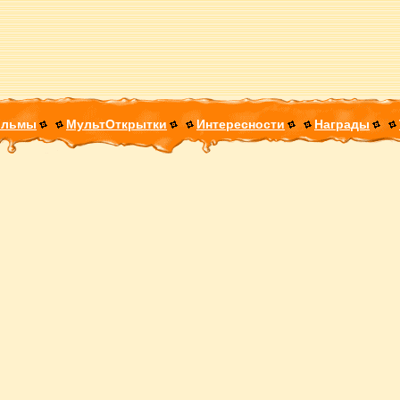
ильмы
МультОткрытки
Интересности
Награды