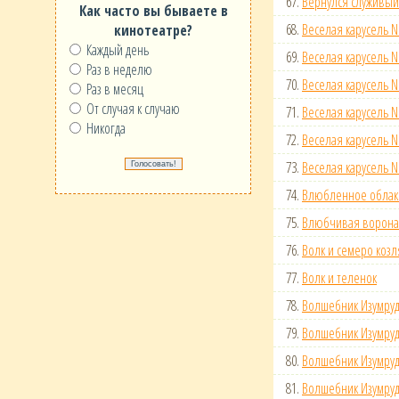
67.
Вернулся служивый
Как часто вы бываете в
68.
Веселая карусель N
кинотеатре?
Каждый день
69.
Веселая карусель N
Раз в неделю
70.
Веселая карусель N
Раз в месяц
От случая к случаю
71.
Веселая карусель N
Никогда
72.
Веселая карусель N
73.
Веселая карусель N
74.
Влюбленное облак
75.
Влюбчивая ворона
76.
Волк и семеро козл
77.
Волк и теленок
78.
Волшебник Изумруд
79.
Волшебник Изумруд
80.
Волшебник Изумруд
81.
Волшебник Изумруд