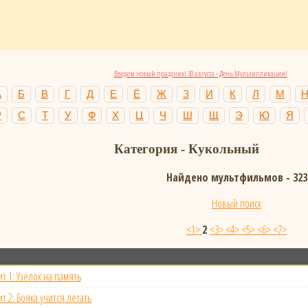
Введем новый праздник! 30 августа - День Мультипликации!
А
Б
В
Г
Д
Е
Ё
Ж
З
И
К
Л
М
Р
С
Т
У
Ф
Х
Ц
Ч
Ш
Щ
Э
Ю
Я
Категория -
Кукольный
Найдено мультфильмов - 323
Новый поиск
<1>
2
<3>
<4>
<5>
<6>
<7>
т 1: Узелок на память
т 2: Бояка учится летать