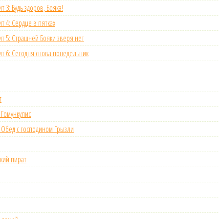
т 3: Будь здоров, Бояка!
т 4: Сердце в пятках
ит 5: Страшней Бояки зверя нет
ит 6: Сегодня снова понедельник
т
 Гомункулис
 Обед с господином Грызли
кий пират