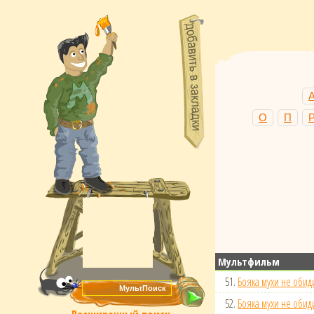
О
П
Мультфильм
51.
Бояка мухи не обиди
52.
Бояка мухи не обиди