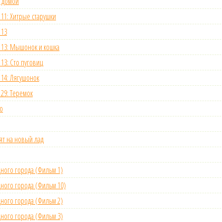
 домой
 11: Хитрые старушки
 13
 13: Мышонок и кошка
 13: Сто пуговиц
 14: Лягушонок
 29: Теремок
о
ят на новый лад
ного города (Фильм 1)
ного города (Фильм 10)
ного города (Фильм 2)
ного города (Фильм 3)