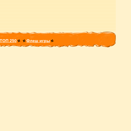
ТОП 250
Флеш игры