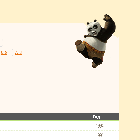
Н
0-9
A-Z
Год
1994
1994