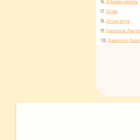
96.
Дедушкин бинокль
97.
Догада
98.
Догони-ветер
99.
Домовенок: Дом для
100.
Домовенок: Прик