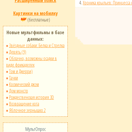
Расширенный поиск
4.
Хроника крыльев: Принцесса 
Картинки на мобилку
(бесплатные)
Новые мультфильмы в базе
данных:
Звёздные собаки: Белка и Стрелка
Девять (9)
Облачно, возможны осадки в
виде фрикаделек
Том и Джерри)
Тачки
Космический джэм
Дом монстр
Рождественская история 3D
Возвращение кота
Яблочное зернышко 2
МультОпрос