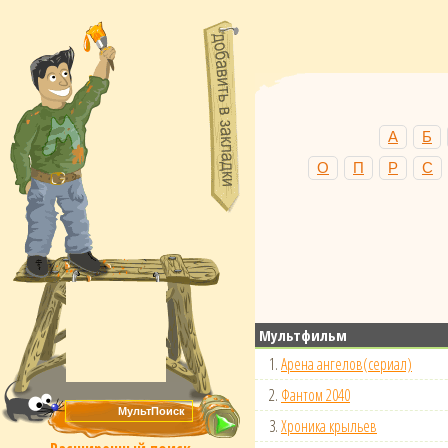
А
Б
О
П
Р
С
Мультфильм
1.
Арена ангелов(сериал)
2.
Фантом 2040
3.
Хроника крыльев