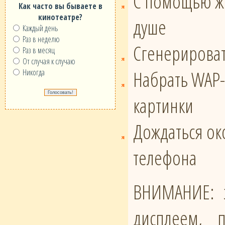
С помощью же
Как часто вы бываете в
кинотеатре?
душе
Каждый день
Раз в неделю
Сгенерироват
Раз в месяц
От случая к случаю
Набрать WAP-
Никогда
картинки
Дождаться око
телефона
ВНИМАНИЕ: э
дисплеем, 