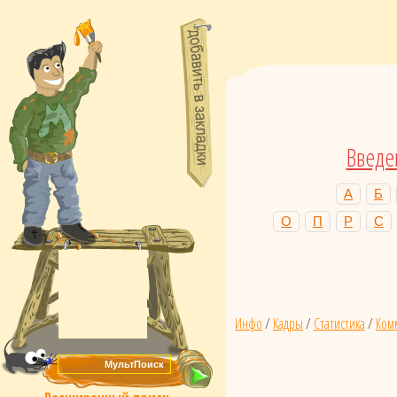
Введе
А
Б
О
П
Р
С
Инфо
/
Кадры
/
Статистика
/
Ком