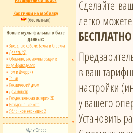
Расширенный поиск
Сделайте ва
Картинки на мобилку
легко можете
(бесплатные)
БЕСПЛАТНО
Новые мультфильмы в базе
данных:
Звёздные собаки: Белка и Стрелка
Предваритель
Девять (9)
Облачно, возможны осадки в
виде фрикаделек
в ваш тарифн
Том и Джерри)
Тачки
настройки (и
Космический джэм
Дом монстр
Рождественская история 3D
у вашего опе
Возвращение кота
Яблочное зернышко 2
Установить р
МультОпрос