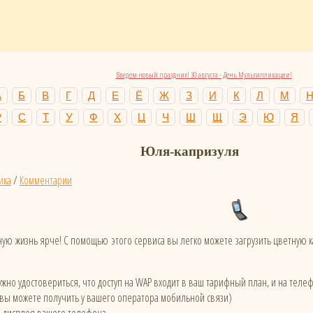
Введем новый праздник! 30 августа - День Мультипликации!
А
Б
В
Г
Д
Е
Ё
Ж
З
И
К
Л
М
Р
С
Т
У
Ф
Х
Ц
Ч
Ш
Щ
Э
Ю
Я
Юля-капризуля
ика
/
Комментарии
ую жизнь ярче! С помощью этого сервиса вы легко можете загрузить цветную
жно удостовериться, что доступ на WAP входит в ваш тарифный план, и на тел
 вы можете получить у вашего оператора мобильной связи)