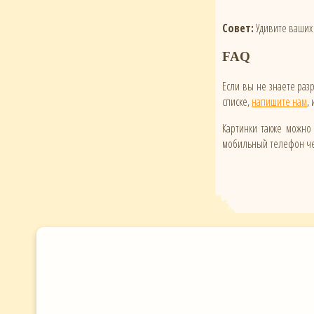
Совет:
Удивите ваших 
FAQ
Если вы не знаете ра
списке,
напишите нам
,
Картинки также можно 
мобильный телефон чер