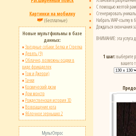
Установить разрешени
Расширенный поиск
С помощью желтой рамк
Сгенерировать уникал
Картинки на мобилку
Набрать WAP-ссылку в 
(бесплатные)
Дождаться окончания за
Новые мультфильмы в базе
ВНИМАНИЕ: эта услуга 
данных:
Звёздные собаки: Белка и Стрелка
Девять (9)
1 шаг:
выберите р
Облачно, возможны осадки в
вашего 
виде фрикаделек
Том и Джерри)
Тачки
Космический джэм
Предо
Дом монстр
Рождественская история 3D
Возвращение кота
Яблочное зернышко 2
МультОпрос