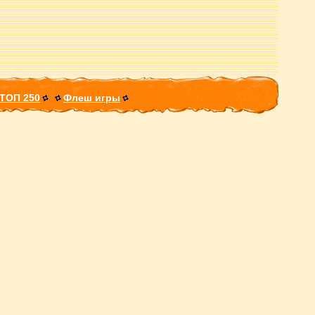
ТОП 250
Флеш игры