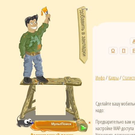
О
П
Инфо
/
Кадры
/
Статист
Сделайте вашу мобильн
надо:
Предварительно вам ну
настройке WAP-доступа