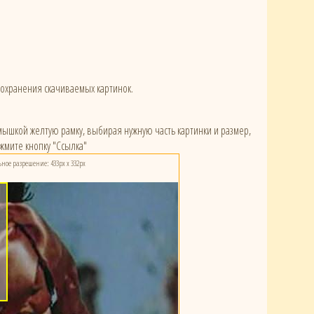
сохранения скачиваемых картинок.
) мышкой желтую рамку, выбирая нужную часть картинки и размер,
жмите кнопку "Ссылка"
ое разрешение: 433px x 332px