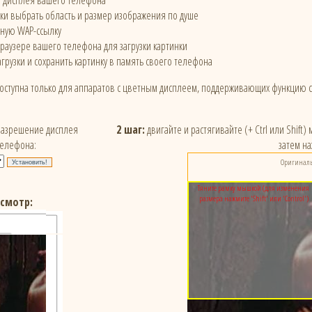
е дисплея вашего телефона
и выбрать область и размер изображения по душе
ьную WAP-ссылку
браузере вашего телефона для загрузки картинки
грузки и сохранить картинку в память своего телефона
доступна только для аппаратов с цветным дисплеем, поддерживающих функцию 
азрешение дисплея
2 шаг:
двигайте и растягивайте (+ Ctrl или Shift
телефона:
затем на
Оригинальн
Тяните рамку мышкой (для изменения
размера нажмите 'Shift' или 'Control')
смотр: