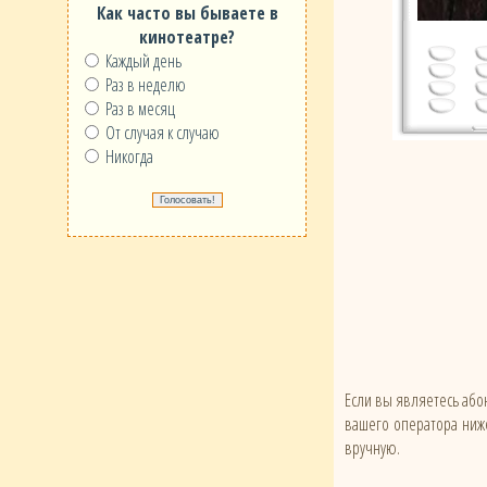
Как часто вы бываете в
кинотеатре?
Каждый день
Раз в неделю
Раз в месяц
От случая к случаю
Никогда
Если вы являетесь абон
вашего оператора ниже
вручную.