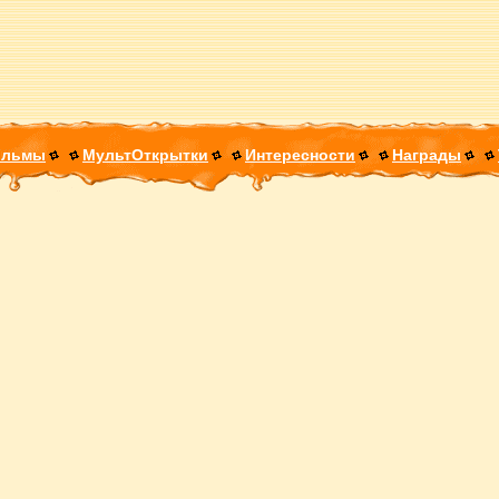
ильмы
МультОткрытки
Интересности
Награды