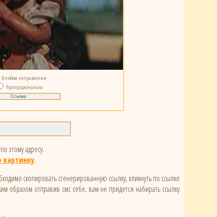
В любом направлении
Пропорционально
по этому адресу.
 картинку
.
обходимо скопировать сгенерированную ссылку, кликнуть по ссылке
ким образом отправив смс себе, вам не придется набирать ссылку