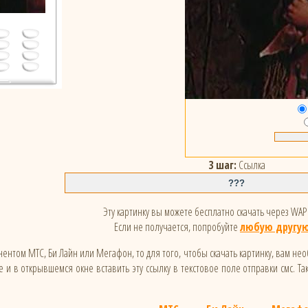
3 шаг:
Ссылка
Эту картинку вы можете бесплатно скачать через WAP 
Если не получается, попробуйте
любую другую
ентом МТС, Би Лайн или Мегафон, то для того, чтобы скачать картинку, вам не
 и в открывшемся окне вставить эту ссылку в текстовое поле отправки смс. Та