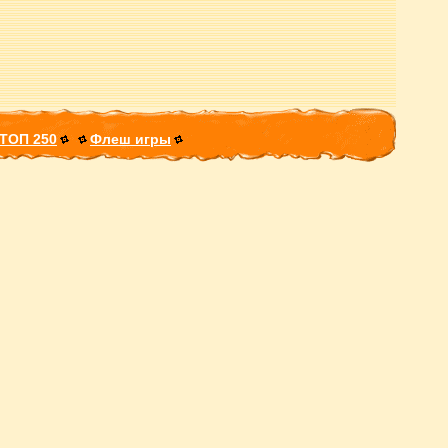
ТОП 250
Флеш игры