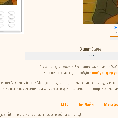
3 шаг:
Ссылка
Эту картинку вы можете бесплатно скачать через WAP 
Если не получается, попробуйте
любую другую
ентом МТС, Би Лайн или Мегафон, то для того, чтобы скачать картинку, вам не
 и в открывшемся окне вставить эту ссылку в текстовое поле отправки смс. Та
МТС
Би Лайн
Мегаф
друзей! Пошлите им смс вместе со ссылкой на картинку!