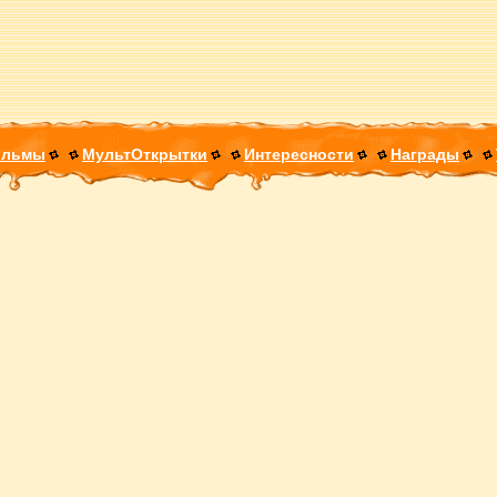
ильмы
МультОткрытки
Интересности
Награды