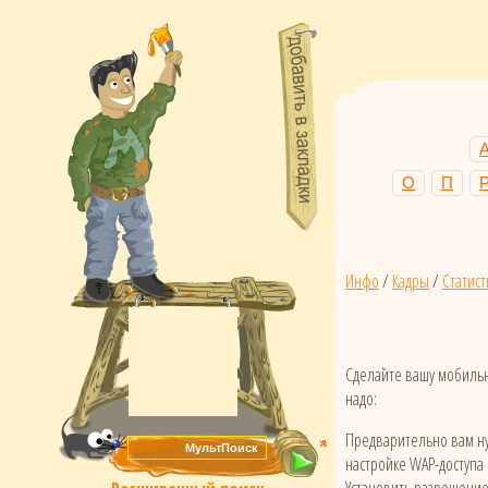
О
П
Инфо
/
Кадры
/
Статист
Сделайте вашу мобильн
надо:
Предварительно вам ну
настройке WAP-доступа