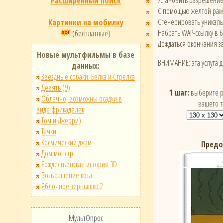
Установить разрешени
Расширенный поиск
С помощью желтой рамк
Сгенерировать уникал
Картинки на мобилку
Набрать WAP-ссылку в 
(бесплатные)
Дождаться окончания за
Новые мультфильмы в базе
ВНИМАНИЕ: эта услуга 
данных:
Звёздные собаки: Белка и Стрелка
Девять (9)
1 шаг:
выберите р
Облачно, возможны осадки в
вашего 
виде фрикаделек
Том и Джерри)
Тачки
Космический джэм
Предо
Дом монстр
Рождественская история 3D
Возвращение кота
Яблочное зернышко 2
МультОпрос