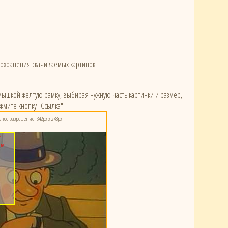
сохранения скачиваемых картинок.
) мышкой желтую рамку, выбирая нужную часть картинки и размер,
жмите кнопку "Ссылка"
ое разрешение: 342px x 278px
я
те