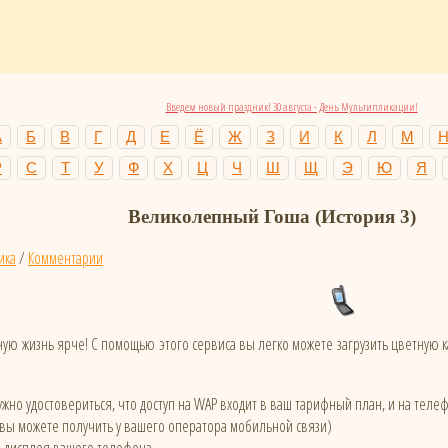
Введем новый праздник! 30 августа - День Мультипликации!
А
Б
В
Г
Д
Е
Ё
Ж
З
И
К
Л
М
Р
С
Т
У
Ф
Х
Ц
Ч
Ш
Щ
Э
Ю
Я
Великолепный Гоша (История 3)
ика
/
Комментарии
ую жизнь ярче! С помощью этого сервиса вы легко можете загрузить цветную
жно удостовериться, что доступ на WAP входит в ваш тарифный план, и на тел
 вы можете получить у вашего оператора мобильной связи)