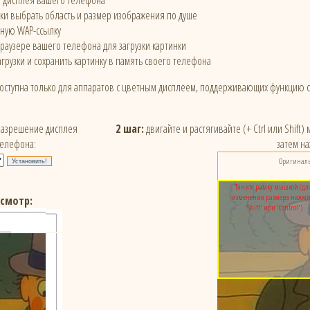
е дисплея вашего телефона
и выбрать область и размер изображения по душе
ьную WAP-ссылку
браузере вашего телефона для загрузки картинки
грузки и сохранить картинку в память своего телефона
доступна только для аппаратов с цветным дисплеем, поддерживающих функцию 
азрешение дисплея
2 шаг:
двигайте и растягивайте (+ Ctrl или Shift
телефона:
затем на
Оригинальн
Тяните рамку мышкой (дл
изменения размера нажми
смотр:
'Shift' или 'Control')