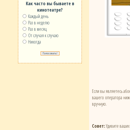
Как часто вы бываете в
кинотеатре?
Каждый день
Раз в неделю
Раз в месяц
От случая к случаю
Никогда
Если вы являетесь абон
вашего оператора ниже
вручную.
Совет:
Удивите ваших 