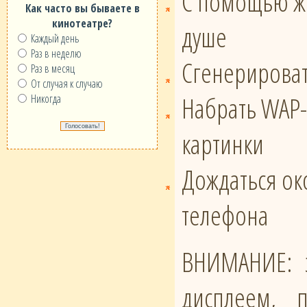
С помощью же
Как часто вы бываете в
кинотеатре?
душе
Каждый день
Раз в неделю
Сгенерироват
Раз в месяц
От случая к случаю
Набрать WAP-
Никогда
картинки
Дождаться око
телефона
ВНИМАНИЕ: э
дисплеем, 