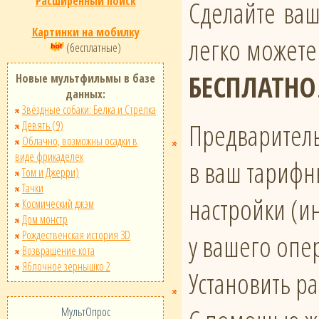
Расширенный поиск
Сделайте ва
Картинки на мобилку
легко можете
(бесплатные)
БЕСПЛАТНО
Новые мультфильмы в базе
данных:
Звёздные собаки: Белка и Стрелка
Предваритель
Девять (9)
Облачно, возможны осадки в
виде фрикаделек
в ваш тарифн
Том и Джерри)
Тачки
настройки (и
Космический джэм
Дом монстр
Рождественская история 3D
у вашего опе
Возвращение кота
Яблочное зернышко 2
Установить р
МультОпрос