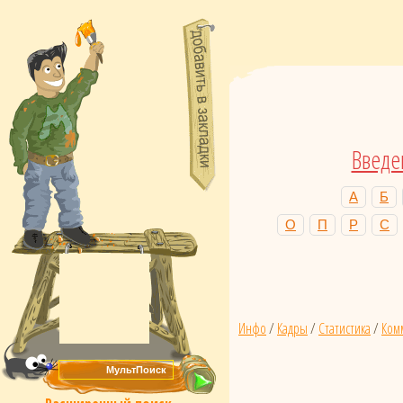
Введе
А
Б
О
П
Р
С
Инфо
/
Кадры
/
Статистика
/
Ком