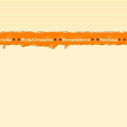
ильмы
МультОткрытки
Интересности
Награды