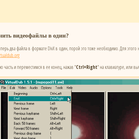
нить видеофайлы в один?
перь два файла в формате DivX в один, порой это тоже необходимо. Для этого н
rtualdub.org
ю часть и переместимся в ее конец, нажав "
Ctrl+Right
" на клавиатуре, или в