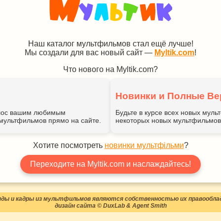
Наш каталог мультфильмов стал ещё лучше!
Мы создали для вас новый сайт —
Myltik.com
!
Что нового на Myltik.com?
Новинки и Полные Ве
голос вашим любимым
Будьте в курсе всех новых мул
мультфильмов прямо на сайте.
некоторых новых мультфильмов 
Хотите посмотреть
новинки мультфільми
?
Переходите на Myltik.com и наслаждайтесь!
нды и кадры из мультфильмов являются собственностью их правообла
дизайн сайта © DuxLab & Agent Smith