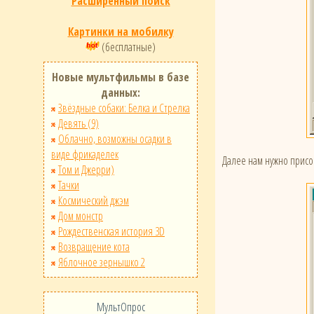
Расширенный поиск
Картинки на мобилку
(бесплатные)
Новые мультфильмы в базе
данных:
Звёздные собаки: Белка и Стрелка
Девять (9)
Облачно, возможны осадки в
виде фрикаделек
Далее нам нужно присо
Том и Джерри)
Тачки
Космический джэм
Дом монстр
Рождественская история 3D
Возвращение кота
Яблочное зернышко 2
МультОпрос