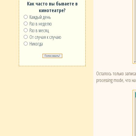
Как часто вы бываете в
кинотеатре?
Каждый день
Раз в неделю
Раз в месяц
От случая к случаю
Никогда
Осталось только запис
processing mode, что н