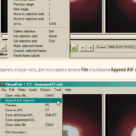
единить вторую часть, для этого идем в менюху
File
и выбираем
Append AVI 