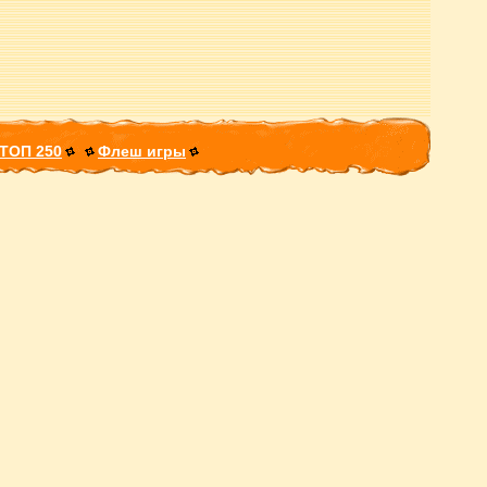
ТОП 250
Флеш игры