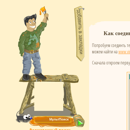
Как соеди
Попробуем соединть те
можем найти на
www.vi
Сначала откроем перву