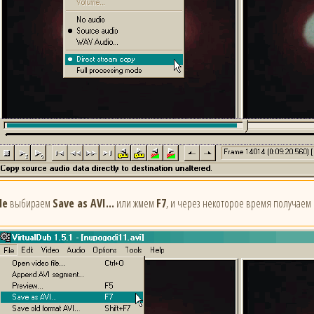
le
выбираем
Save as AVI...
или жмем
F7
, и через некоторое время получаем ф