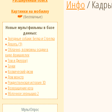
Расширенный поиск
Инфо
/ Кадр
Картинки на мобилку
(бесплатные)
Новые мультфильмы в базе
данных:
Звёздные собаки: Белка и Стрелка
Девять (9)
Облачно, возможны осадки в
виде фрикаделек
Том и Джерри)
Тачки
Космический джэм
Дом монстр
Рождественская история 3D
Возвращение кота
Яблочное зернышко 2
МультОпрос