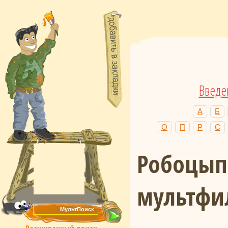
Введе
А
Б
О
П
Р
С
Робоцып
мультф