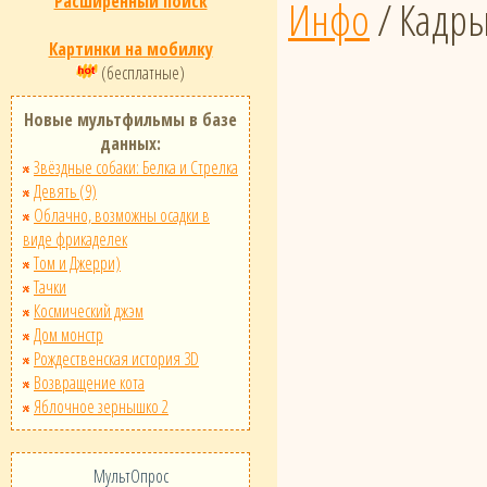
Расширенный поиск
Инфо
/ Кадр
Картинки на мобилку
(бесплатные)
Новые мультфильмы в базе
данных:
Звёздные собаки: Белка и Стрелка
Девять (9)
Облачно, возможны осадки в
виде фрикаделек
Том и Джерри)
Тачки
Космический джэм
Дом монстр
Рождественская история 3D
Возвращение кота
Яблочное зернышко 2
МультОпрос