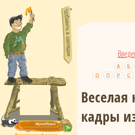
Введе
А
Б
О
П
Р
С
Веселая 
кадры и